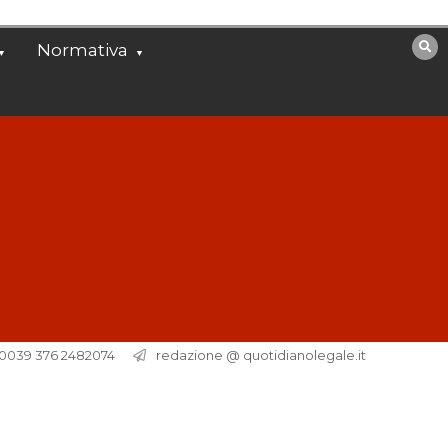
Normativa
. 0039 376 2482074
redazione @ quotidianolegale.it