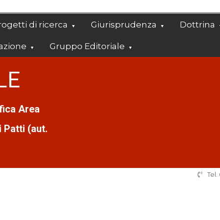
ogetti di ricerca
Giurisprudenza
Dottrina
azione
Gruppo Editoriale
LE
ifica Area
Patti (aut.
Tel