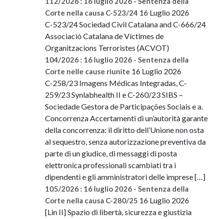
112/2026 : 16 luglio 2026 - Sentenza della
16 Luglio 2026
Corte nella causa C-523/24
C-523/24 Sociedad Civil Catalana and C-666/24
Associació Catalana de Víctimes de
Organitzacions Terroristes (ACVOT)
104/2026 : 16 luglio 2026 - Sentenza della
16 Luglio 2026
Corte nelle cause riunite
C-258/23 Imagens Médicas Integradas, C-
259/23 Synlabhealth II e C-260/23 SIBS –
Sociedade Gestora de Participações Sociais e a.
Concorrenza Accertamenti di un’autorità garante
della concorrenza: il diritto dell’Unione non osta
al sequestro, senza autorizzazione preventiva da
parte di un giudice, di messaggi di posta
elettronica professionali scambiati tra i
dipendenti e gli amministratori delle imprese […]
105/2026 : 16 luglio 2026 - Sentenza della
16 Luglio 2026
Corte nella causa C-280/25
[Lin II] Spazio di libertà, sicurezza e giustizia