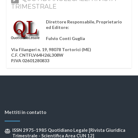
TRIMESTRALE
Direttore Responsabile, Proprietario
ed Editore:
Fulvio Conti Guglia
Via Filangeri n. 19, 98078 Tortorici (ME)
C.F. CNTFLV64H26L308W
P.IVA 02601280833
Mettiti in contatto
ISSN 2975-1985 Quotidiano Legale [Rivista Giuridica
Trimestrale - Scientifica Area CUN 12]