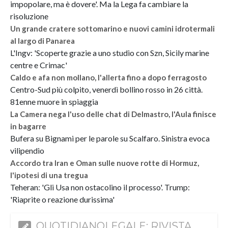
impopolare, ma è dovere'. Ma la Lega fa cambiare la
risoluzione
Un grande cratere sottomarino e nuovi camini idrotermali
al largo di Panarea
L'Ingv: 'Scoperte grazie a uno studio con Szn, Sicily marine
centre e Crimac'
Caldo e afa non mollano, l'allerta fino a dopo ferragosto
Centro-Sud più colpito, venerdì bollino rosso in 26 città.
81enne muore in spiaggia
La Camera nega l'uso delle chat di Delmastro, l'Aula finisce
in bagarre
Bufera su Bignami per le parole su Scalfaro. Sinistra evoca
vilipendio
Accordo tra Iran e Oman sulle nuove rotte di Hormuz,
l'ipotesi di una tregua
Teheran: 'Gli Usa non ostacolino il processo'. Trump:
'Riaprite o reazione durissima'
QUOTIDIANOLEGALE: RIVISTA