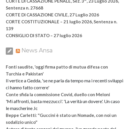
CORTE DI CASSAZIONE PENALE, Sez. 3^, 23 Luglio 2026,
Sentenza n. 27668
CORTE DI CASSAZIONE CIVILE, 27 Luglio 2026
CORTE COSTITUZIONALE – 21 luglio 2026, Sentenza n.
139
CONSIGLIO DI STATO – 27 luglio 2026
News Ansa
Fonti saudite, 'oggi firma patto di mutua difesa con
Turchia e Pakistan'
Il vertice a Gedda, 'se ne parla da tempo ma i recenti sviluppi
ci hanno fatto correre'
Conte sfida la commissione Covid, duello con Meloni
'Mi affronti, basta mezzucci'. 'La verità un dovere'. Un caso
le mascherine Jc
Beppe Carletti: "Guccini è stato un Nomade, con noi un
sodalizio unico"
Autore di tante canzoni del gruppo, "un grande poeta del