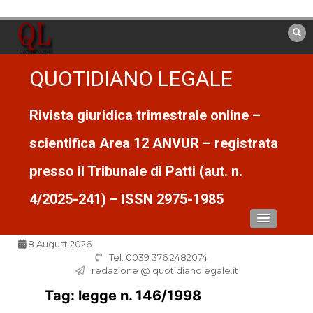
Vai
al
contenuto
QUOTIDIANO LEGALE
Rivista giuridica trimestrale online –
scientifica Area 12 ANVUR – registrata
presso il Tribunale di Patti (aut. n.
4/2025-241) – ISSN 2975-1985
8 August 2026
Tel. 0039 376 2482074
redazione @ quotidianolegale.it
Tag:
legge n. 146/1998