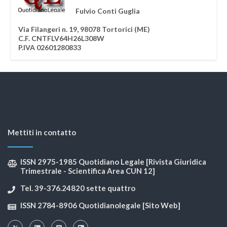
Fulvio Conti Guglia
Via Filangeri n. 19, 98078 Tortorici (ME)
C.F. CNTFLV64H26L308W
P.IVA 02601280833
Mettiti in contatto
ISSN 2975-1985 Quotidiano Legale [Rivista Giuridica
Trimestrale - Scientifica Area CUN 12]
Tel. 39-376.24820 sette quattro
ISSN 2784-8906 Quotidianolegale [Sito Web]