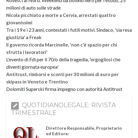
Rovesci al Nord. Weekend da bollino nero per l'esodo, 25
milioni di auto sulle strade
Nicola picchiato a morte a Cervia, arrestati quattro
giovanissimi
Tra i 19 e i 23 anni, contestati i futili motivi. Sindaco, 'sia resa
giustizia' a Freak
Il governo ricorda Marcinelle, 'non c'è spazio per chi
sfrutta i lavoratori'
L'evento di Fdi per il 70/o della tragedia, 'orgogliosi che
diventi giornata europea'
Antitrust, rimborsi e sconti per 30 milioni di euro per
skipass in Veneto e Trentino
Dolomiti Superski firma impegno con autorità Antitrust
QUOTIDIANOLEGALE: RIVISTA
TRIMESTRALE
Direttore Responsabile, Proprietario
ed Editore: