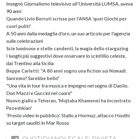
Insegnò Giornalismo televisivo all'Università LUMSA, aveva
90 anni
Quando Livio Berruti scrisse per l'ANSA 'quei Giochi per
cuori puliti'
A 50 anni dalla medaglia d'oro, un suo articolo per l'agenzia
sulle celebrazioni
Scie luminose e stelle candenti, la magia dello stargazing
I luoghi più suggestivi dove osservare lo scintillio celeste,
dal Trentino alla Sicilia
Beppe Carletti: "A 80 anni sogno una fiction sui Nomadi.
Sanremo? Sarebbe bello"
"Una vita in tour tra musica e impegno nel segno di Daolio.
Don Mazzi e Guccini nel cuore"
Nuovo giallo a Teheran, 'Mojtaba Khamenei ha incontrato
Pezeshkian'
'Presto video in pubblico'. Stallo a Hormuz, attacco Houthi
su target sauditi in Mar Rosso
QUOTIDIANOLEGALE: RIVISTA