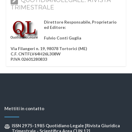
TRIMESTRALE
Direttore Responsabile, Proprietario
ed Editore:
Fulvio Conti Guglia
Via Filangeri n. 19, 98078 Tortorici (ME)
C.F. CNTFLV64H26L308W
P.IVA 02601280833
Mettiti in contatto
ISSN 2975-1985 Quotidiano Legale [Rivista Giuridica
Trimestrale - Scientifica Area CUN 12]