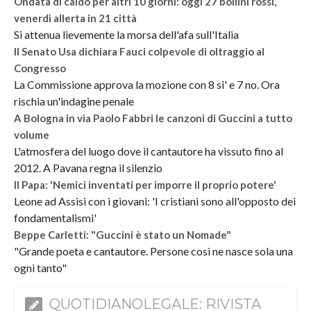
Ondata di caldo per altri 10 giorni: oggi 27 bollini rossi,
venerdì allerta in 21 città
Si attenua lievemente la morsa dell'afa sull'Italia
Il Senato Usa dichiara Fauci colpevole di oltraggio al
Congresso
La Commissione approva la mozione con 8 si' e 7 no. Ora
rischia un'indagine penale
A Bologna in via Paolo Fabbri le canzoni di Guccini a tutto
volume
L'atmosfera del luogo dove il cantautore ha vissuto fino al
2012. A Pavana regna il silenzio
Il Papa: 'Nemici inventati per imporre il proprio potere'
Leone ad Assisi con i giovani: 'I cristiani sono all'opposto dei
fondamentalismi'
Beppe Carletti: "Guccini è stato un Nomade"
"Grande poeta e cantautore. Persone così ne nasce sola una
ogni tanto"
QUOTIDIANOLEGALE: RIVISTA