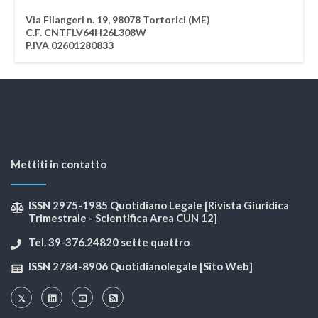
Via Filangeri n. 19, 98078 Tortorici (ME)
C.F. CNTFLV64H26L308W
P.IVA 02601280833
Mettiti in contatto
ISSN 2975-1985 Quotidiano Legale [Rivista Giuridica
Trimestrale - Scientifica Area CUN 12]
Tel. 39-376.24820 sette quattro
ISSN 2784-8906 Quotidianolegale [Sito Web]