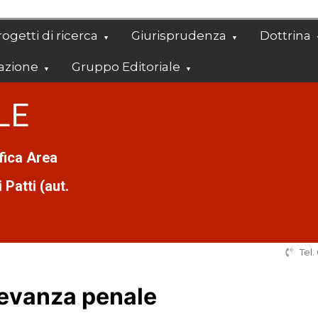
ogetti di ricerca
Giurisprudenza
Dottrina
azione
Gruppo Editoriale
LE
ifica Area
Patti (aut.
Tel
rilevanza penale