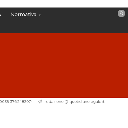
Normativa
. 0039 376 2482074
redazione @ quotidianolegale.it