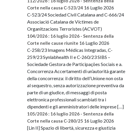
112/2026 : 16 luglio 2026 - Sentenza della
16 Luglio 2026
Corte nella causa C-523/24
C-523/24 Sociedad Civil Catalana and C-666/24
Associació Catalana de Víctimes de
Organitzacions Terroristes (ACVOT)
104/2026 : 16 luglio 2026 - Sentenza della
16 Luglio 2026
Corte nelle cause riunite
C-258/23 Imagens Médicas Integradas, C-
259/23 Synlabhealth II e C-260/23 SIBS –
Sociedade Gestora de Participações Sociais e a.
Concorrenza Accertamenti di un’autorità garante
della concorrenza: il diritto dell’Unione non osta
al sequestro, senza autorizzazione preventiva da
parte di un giudice, di messaggi di posta
elettronica professionali scambiati tra i
dipendenti e gli amministratori delle imprese […]
105/2026 : 16 luglio 2026 - Sentenza della
16 Luglio 2026
Corte nella causa C-280/25
[Lin II] Spazio di libertà, sicurezza e giustizia