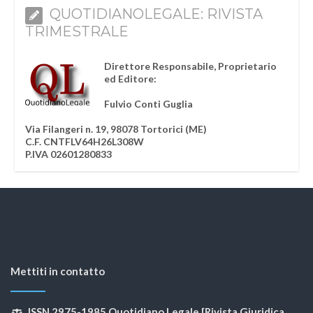
QUOTIDIANOLEGALE: RIVISTA
TRIMESTRALE
Direttore Responsabile, Proprietario
ed Editore:
Fulvio Conti Guglia
Via Filangeri n. 19, 98078 Tortorici (ME)
C.F. CNTFLV64H26L308W
P.IVA 02601280833
Mettiti in contatto
ISSN 2975-1985 Quotidiano Legale [Rivista Giuridica