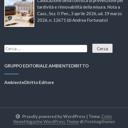
Caducazione della confisca di prevenzione per
tardività e rinnovabilità della misura. Nota a
Cass., Sez. II Pen., 3 aprile 2026, ud. 19 marzo
2026, n. 12671 (di Andrea Fortunato)
GRUPPO EDITORIALE AMBIENTEDIRITTO
AmbienteDiritto Editore
Proudly powered by WordPress
|
Tema:
Color
NewsMagazine WordPress Theme
di
Postmagthemes