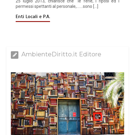
25 luglio 2013, chiarisce che “le ferie, i riposi ed i
permessi spettanti al personale,…….sono […]
Enti Locali e P.A.
AmbienteDiritto.it Editore