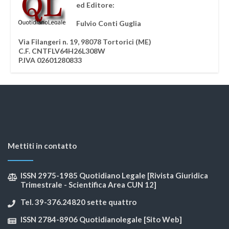
ed Editore:
Fulvio Conti Guglia
Via Filangeri n. 19, 98078 Tortorici (ME)
C.F. CNTFLV64H26L308W
P.IVA 02601280833
Mettiti in contatto
ISSN 2975-1985 Quotidiano Legale [Rivista Giuridica
Trimestrale - Scientifica Area CUN 12]
Tel. 39-376.24820 sette quattro
ISSN 2784-8906 Quotidianolegale [Sito Web]