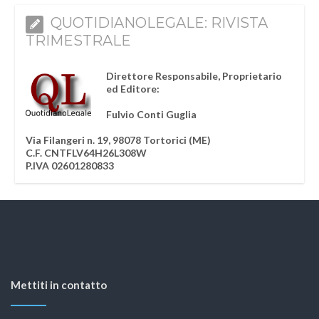
QUOTIDIANOLEGALE: RIVISTA
TRIMESTRALE
Direttore Responsabile, Proprietario
ed Editore:
Fulvio Conti Guglia
Via Filangeri n. 19, 98078 Tortorici (ME)
C.F. CNTFLV64H26L308W
P.IVA 02601280833
Mettiti in contatto