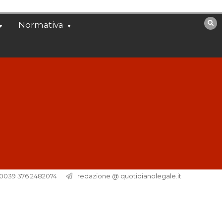
Normativa
. 0039 376 2482074
redazione @ quotidianolegale.it