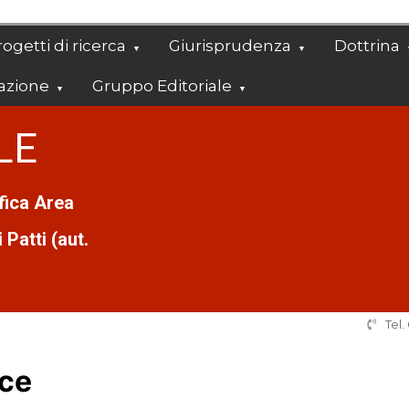
ogetti di ricerca
Giurisprudenza
Dottrina
azione
Gruppo Editoriale
LE
ifica Area
Patti (aut.
Tel
nce