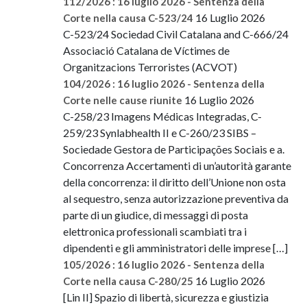
112/2026 : 16 luglio 2026 - Sentenza della
16 Luglio 2026
Corte nella causa C-523/24
C-523/24 Sociedad Civil Catalana and C-666/24
Associació Catalana de Víctimes de
Organitzacions Terroristes (ACVOT)
104/2026 : 16 luglio 2026 - Sentenza della
16 Luglio 2026
Corte nelle cause riunite
C-258/23 Imagens Médicas Integradas, C-
259/23 Synlabhealth II e C-260/23 SIBS –
Sociedade Gestora de Participações Sociais e a.
Concorrenza Accertamenti di un’autorità garante
della concorrenza: il diritto dell’Unione non osta
al sequestro, senza autorizzazione preventiva da
parte di un giudice, di messaggi di posta
elettronica professionali scambiati tra i
dipendenti e gli amministratori delle imprese […]
105/2026 : 16 luglio 2026 - Sentenza della
16 Luglio 2026
Corte nella causa C-280/25
[Lin II] Spazio di libertà, sicurezza e giustizia