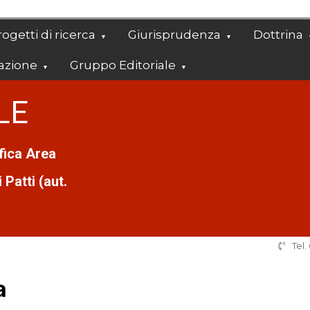
ogetti di ricerca
Giurisprudenza
Dottrina
azione
Gruppo Editoriale
LE
ifica Area
Patti (aut.
Tel
a