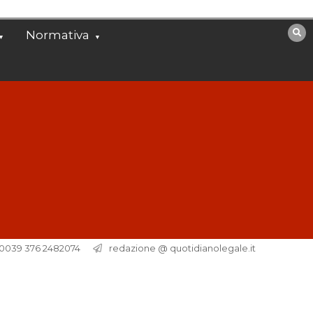
Normativa
. 0039 376 2482074
redazione @ quotidianolegale.it