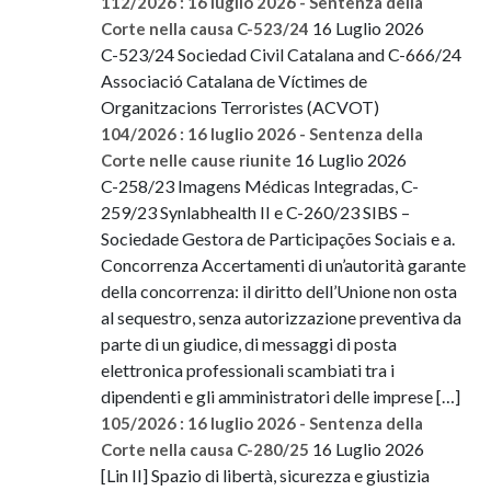
112/2026 : 16 luglio 2026 - Sentenza della
16 Luglio 2026
Corte nella causa C-523/24
C-523/24 Sociedad Civil Catalana and C-666/24
Associació Catalana de Víctimes de
Organitzacions Terroristes (ACVOT)
104/2026 : 16 luglio 2026 - Sentenza della
16 Luglio 2026
Corte nelle cause riunite
C-258/23 Imagens Médicas Integradas, C-
259/23 Synlabhealth II e C-260/23 SIBS –
Sociedade Gestora de Participações Sociais e a.
Concorrenza Accertamenti di un’autorità garante
della concorrenza: il diritto dell’Unione non osta
al sequestro, senza autorizzazione preventiva da
parte di un giudice, di messaggi di posta
elettronica professionali scambiati tra i
dipendenti e gli amministratori delle imprese […]
105/2026 : 16 luglio 2026 - Sentenza della
16 Luglio 2026
Corte nella causa C-280/25
[Lin II] Spazio di libertà, sicurezza e giustizia