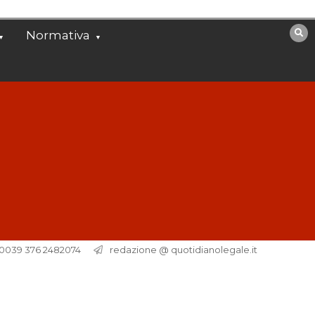
Normativa
. 0039 376 2482074
redazione @ quotidianolegale.it