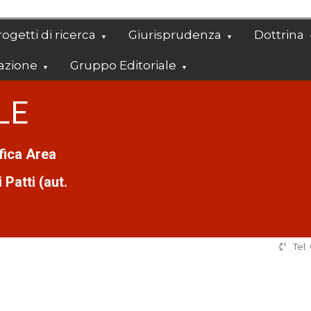
ogetti di ricerca
Giurisprudenza
Dottrina
azione
Gruppo Editoriale
LE
ifica Area
Patti (aut.
Tel