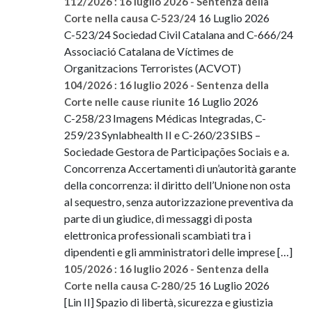
112/2026 : 16 luglio 2026 - Sentenza della
16 Luglio 2026
Corte nella causa C-523/24
C-523/24 Sociedad Civil Catalana and C-666/24
Associació Catalana de Víctimes de
Organitzacions Terroristes (ACVOT)
104/2026 : 16 luglio 2026 - Sentenza della
16 Luglio 2026
Corte nelle cause riunite
C-258/23 Imagens Médicas Integradas, C-
259/23 Synlabhealth II e C-260/23 SIBS –
Sociedade Gestora de Participações Sociais e a.
Concorrenza Accertamenti di un’autorità garante
della concorrenza: il diritto dell’Unione non osta
al sequestro, senza autorizzazione preventiva da
parte di un giudice, di messaggi di posta
elettronica professionali scambiati tra i
dipendenti e gli amministratori delle imprese […]
105/2026 : 16 luglio 2026 - Sentenza della
16 Luglio 2026
Corte nella causa C-280/25
[Lin II] Spazio di libertà, sicurezza e giustizia