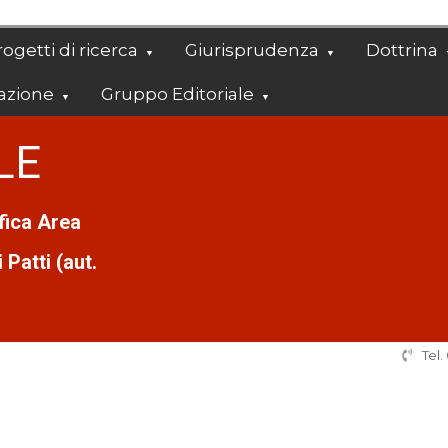
ogetti di ricerca
Giurisprudenza
Dottrina
azione
Gruppo Editoriale
LE
ifica Area
Patti (aut.
Tel