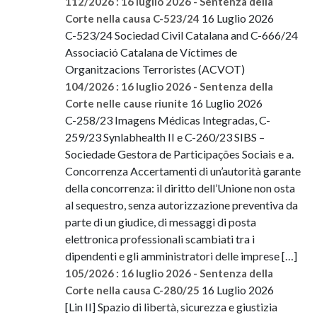
112/2026 : 16 luglio 2026 - Sentenza della
16 Luglio 2026
Corte nella causa C-523/24
C-523/24 Sociedad Civil Catalana and C-666/24
Associació Catalana de Víctimes de
Organitzacions Terroristes (ACVOT)
104/2026 : 16 luglio 2026 - Sentenza della
16 Luglio 2026
Corte nelle cause riunite
C-258/23 Imagens Médicas Integradas, C-
259/23 Synlabhealth II e C-260/23 SIBS –
Sociedade Gestora de Participações Sociais e a.
Concorrenza Accertamenti di un’autorità garante
della concorrenza: il diritto dell’Unione non osta
al sequestro, senza autorizzazione preventiva da
parte di un giudice, di messaggi di posta
elettronica professionali scambiati tra i
dipendenti e gli amministratori delle imprese […]
105/2026 : 16 luglio 2026 - Sentenza della
16 Luglio 2026
Corte nella causa C-280/25
[Lin II] Spazio di libertà, sicurezza e giustizia