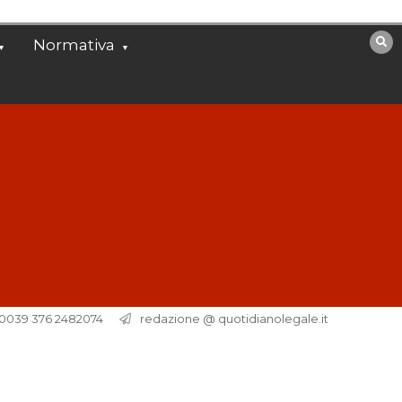
Normativa
. 0039 376 2482074
redazione @ quotidianolegale.it