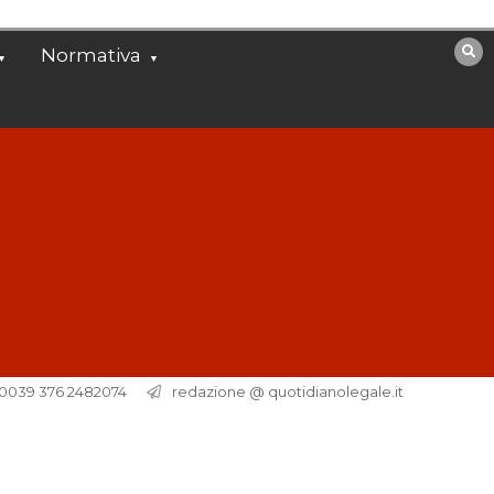
Normativa
. 0039 376 2482074
redazione @ quotidianolegale.it