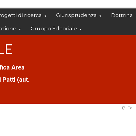
ogetti di ricerca
Giurisprudenza
Dottrina
azione
Gruppo Editoriale
LE
ifica Area
Patti (aut.
Tel