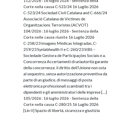
112/2026 : 16 luglio 2026 - Sentenza della
16 Luglio 2026
Corte nella causa C-523/24
C-523/24 Sociedad Civil Catalana and C-666/24
Associació Catalana de Víctimes de
Organitzacions Terroristes (ACVOT)
104/2026 : 16 luglio 2026 - Sentenza della
16 Luglio 2026
Corte nelle cause riunite
C-258/23 Imagens Médicas Integradas, C-
259/23 Synlabhealth II e C-260/23 SIBS –
Sociedade Gestora de Participações Sociais e a.
Concorrenza Accertamenti di un’autorità garante
della concorrenza: il diritto dell’Unione non osta
al sequestro, senza autorizzazione preventiva da
parte di un giudice, di messaggi di posta
elettronica professionali scambiati tra i
dipendenti e gli amministratori delle imprese […]
105/2026 : 16 luglio 2026 - Sentenza della
16 Luglio 2026
Corte nella causa C-280/25
[Lin II] Spazio di libertà, sicurezza e giustizia