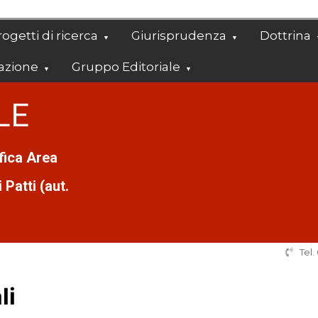
ogetti di ricerca
Giurisprudenza
Dottrina
azione
Gruppo Editoriale
LE
ifica Area
Patti (aut.
Tel
li