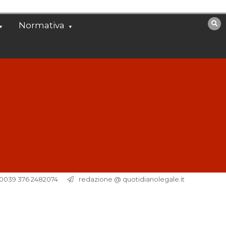
Normativa
. 0039 376 2482074
redazione @ quotidianolegale.it