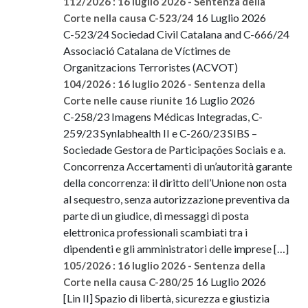
112/2026 : 16 luglio 2026 - Sentenza della
16 Luglio 2026
Corte nella causa C-523/24
C-523/24 Sociedad Civil Catalana and C-666/24
Associació Catalana de Víctimes de
Organitzacions Terroristes (ACVOT)
104/2026 : 16 luglio 2026 - Sentenza della
16 Luglio 2026
Corte nelle cause riunite
C-258/23 Imagens Médicas Integradas, C-
259/23 Synlabhealth II e C-260/23 SIBS –
Sociedade Gestora de Participações Sociais e a.
Concorrenza Accertamenti di un’autorità garante
della concorrenza: il diritto dell’Unione non osta
al sequestro, senza autorizzazione preventiva da
parte di un giudice, di messaggi di posta
elettronica professionali scambiati tra i
dipendenti e gli amministratori delle imprese […]
105/2026 : 16 luglio 2026 - Sentenza della
16 Luglio 2026
Corte nella causa C-280/25
[Lin II] Spazio di libertà, sicurezza e giustizia