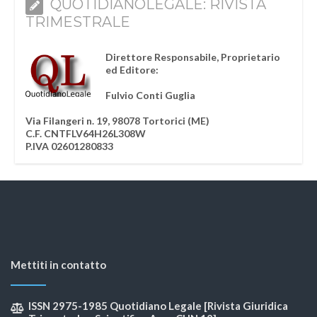
QUOTIDIANOLEGALE: RIVISTA
TRIMESTRALE
Direttore Responsabile, Proprietario
ed Editore:
Fulvio Conti Guglia
Via Filangeri n. 19, 98078 Tortorici (ME)
C.F. CNTFLV64H26L308W
P.IVA 02601280833
Mettiti in contatto
ISSN 2975-1985 Quotidiano Legale [Rivista Giuridica