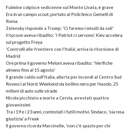
Fulmine colpisce sedicenne sul Monte Livata, è grave
Era in un campo scout, portato al Policlinico Gemelli di
Roma
Zelensky risponde a Trump: 'Ci faremo i missili da soli'
Il tycoon aveva ribadito: 'I Patriot ci servono'. Kiev accelera
sul progetto Freya
'Controlli alle frontiere con l'Italia', arriva la ritorsione di
Madrid
Ore prima il governo Meloni aveva ribadito: 'Verifiche
almeno fino al 15 agosto'
Il grande caldo sull'Italia, allerta per incendi al Centro Sud
Rovesci al Nord. Weekend da bollino nero per l'esodo, 25
milioni di auto sulle strade
Nicola picchiato a morte a Cervia, arrestati quattro
giovanissimi
Tra i 19 e i 23 anni, contestati i futili motivi. Sindaco, 'sia resa
giustizia' a Freak
Il governo ricorda Marcinelle, 'non c'è spazio per chi