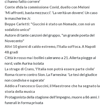
ci hanno fatto correre'
Conte sfida la commissione Covid, duello con Meloni
'Mi affronti, basta mezzucci'. 'La verità un dovere'. Un caso
le mascherine Jc
Beppe Carletti: "Guccini è stato un Nomade, con noi un
sodalizio unico"
Autore di tante canzoni del gruppo, "un grande poeta del
Novecento"
Altri 10 giorni di caldo estremo, l'Italia soffoca. A Napoli
48 gradi
Città in rosso ma i bollini caleranno a 21. Allerta piogge al
nord, valle Aurina isolata
La strage di Crans, 'l'Italia non potrà essere parte civile'
Roma ricorre contro Sion. La Farnesina: 'Le tesi del giudice
non condivise e superate'
Addio a Francesco Guccini, il Maestrone che ha segnato la
storia della musica
Protagonista della stagione dell'impegno, muore a 86 anni. I
funerali in forma privata