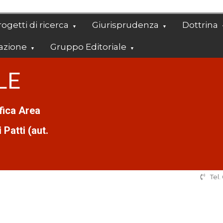
ogetti di ricerca
Giurisprudenza
Dottrina
azione
Gruppo Editoriale
LE
ifica Area
Patti (aut.
Tel