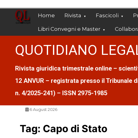
Vai
al
Home
Rivista
Fascicoli
Pr
contenuto
Libri Convegni e Master
Collabor
QUOTIDIANO LEGA
Rivista giuridica trimestrale online – scient
12 ANVUR – registrata presso il Tribunale di 
n. 4/2025-241) – ISSN 2975-1985
6 August 2026
Tag:
Capo di Stato