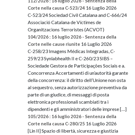
112/2026 : 16 luglio 2026 - Sentenza della
16 Luglio 2026
Corte nella causa C-523/24
C-523/24 Sociedad Civil Catalana and C-666/24
Associació Catalana de Víctimes de
Organitzacions Terroristes (ACVOT)
104/2026 : 16 luglio 2026 - Sentenza della
16 Luglio 2026
Corte nelle cause riunite
C-258/23 Imagens Médicas Integradas, C-
259/23 Synlabhealth II e C-260/23 SIBS –
Sociedade Gestora de Participações Sociais e a.
Concorrenza Accertamenti di un’autorità garante
della concorrenza: il diritto dell’Unione non osta
al sequestro, senza autorizzazione preventiva da
parte di un giudice, di messaggi di posta
elettronica professionali scambiati tra i
dipendenti e gli amministratori delle imprese […]
105/2026 : 16 luglio 2026 - Sentenza della
16 Luglio 2026
Corte nella causa C-280/25
[Lin II] Spazio di libertà, sicurezza e giustizia