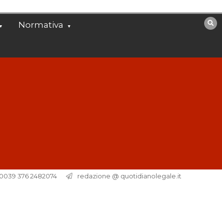
Normativa
. 0039 376 2482074
redazione @ quotidianolegale.it