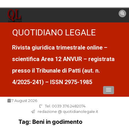
Vai
al
contenuto
QUOTIDIANO LEGALE
Rivista giuridica trimestrale online –
scientifica Area 12 ANVUR – registrata
presso il Tribunale di Patti (aut. n.
4/2025-241) – ISSN 2975-1985
7 August 2026
Tel. 0039 376 2482074
redazione @ quotidianolegale.it
Tag:
Beni in godimento