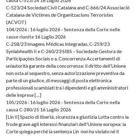
16 Luglio 2026
causa C-523/24
C-523/24 Sociedad Civil Catalana and C-666/24 Associació
Catalana de Víctimes de Organitzacions Terroristes
(ACVOT)
104/2026 : 16 luglio 2026 - Sentenza della Corte nelle
16 Luglio 2026
cause riunite
C-258/23 Imagens Médicas Integradas, C-259/23
Synlabhealth II e C-260/23 SIBS – Sociedade Gestora de
Participações Sociais e a. Concorrenza Accertamenti di
un’autorità garante della concorrenza: il diritto dell’Unione
non osta al sequestro, senza autorizzazione preventiva da
parte di un giudice, di messaggi di posta elettronica
professionali scambiati tra i dipendenti e gli amministratori
delle imprese […]
105/2026 : 16 luglio 2026 - Sentenza della Corte nella
16 Luglio 2026
causa C-280/25
[Lin II] Spazio di libertà, sicurezza e giustizia Lotta contro la
frode grave agli interessi finanziari dell'Unione europea: la
Corte spiega perché la sentenza Lin non ha violato né il