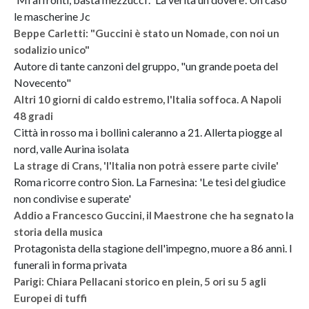
le mascherine Jc
Beppe Carletti: "Guccini è stato un Nomade, con noi un
sodalizio unico"
Autore di tante canzoni del gruppo, "un grande poeta del
Novecento"
Altri 10 giorni di caldo estremo, l'Italia soffoca. A Napoli
48 gradi
Città in rosso ma i bollini caleranno a 21. Allerta piogge al
nord, valle Aurina isolata
La strage di Crans, 'l'Italia non potrà essere parte civile'
Roma ricorre contro Sion. La Farnesina: 'Le tesi del giudice
non condivise e superate'
Addio a Francesco Guccini, il Maestrone che ha segnato la
storia della musica
Protagonista della stagione dell'impegno, muore a 86 anni. I
funerali in forma privata
Parigi: Chiara Pellacani storico en plein, 5 ori su 5 agli
Europei di tuffi