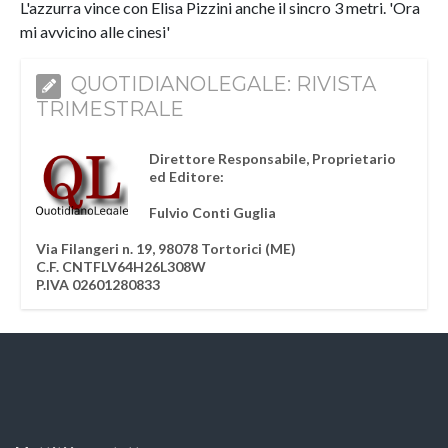
L'azzurra vince con Elisa Pizzini anche il sincro 3 metri. 'Ora
mi avvicino alle cinesi'
QUOTIDIANOLEGALE: RIVISTA
TRIMESTRALE
Direttore Responsabile, Proprietario
ed Editore:
Fulvio Conti Guglia
Via Filangeri n. 19, 98078 Tortorici (ME)
C.F. CNTFLV64H26L308W
P.IVA 02601280833