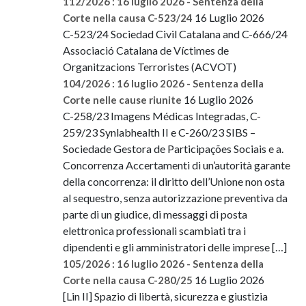
112/2026 : 16 luglio 2026 - Sentenza della
16 Luglio 2026
Corte nella causa C-523/24
C-523/24 Sociedad Civil Catalana and C-666/24
Associació Catalana de Víctimes de
Organitzacions Terroristes (ACVOT)
104/2026 : 16 luglio 2026 - Sentenza della
16 Luglio 2026
Corte nelle cause riunite
C-258/23 Imagens Médicas Integradas, C-
259/23 Synlabhealth II e C-260/23 SIBS –
Sociedade Gestora de Participações Sociais e a.
Concorrenza Accertamenti di un’autorità garante
della concorrenza: il diritto dell’Unione non osta
al sequestro, senza autorizzazione preventiva da
parte di un giudice, di messaggi di posta
elettronica professionali scambiati tra i
dipendenti e gli amministratori delle imprese […]
105/2026 : 16 luglio 2026 - Sentenza della
16 Luglio 2026
Corte nella causa C-280/25
[Lin II] Spazio di libertà, sicurezza e giustizia