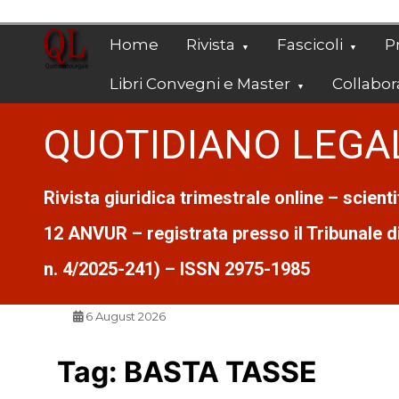
Vai
al
Home
Rivista
Fascicoli
Pr
contenuto
Libri Convegni e Master
Collabor
QUOTIDIANO LEGA
Rivista giuridica trimestrale online – scient
12 ANVUR – registrata presso il Tribunale di 
n. 4/2025-241) – ISSN 2975-1985
6 August 2026
Tag:
BASTA TASSE