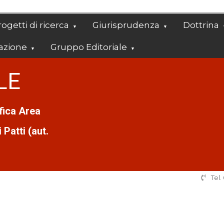
ogetti di ricerca
Giurisprudenza
Dottrina
azione
Gruppo Editoriale
LE
ifica Area
Patti (aut.
Tel