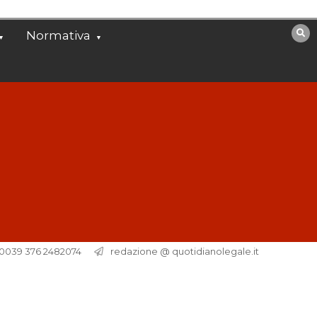
Normativa
. 0039 376 2482074
redazione @ quotidianolegale.it