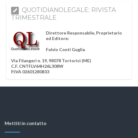
QUOTIDIANOLEGALE: RIVISTA
TRIMESTRALE
Direttore Responsabile, Proprietario
ed Editore:
Fulvio Conti Guglia
Via Filangeri n. 19, 98078 Tortorici (ME)
C.F. CNTFLV64H26L308W
P.IVA 02601280833
Mettiti in contatto