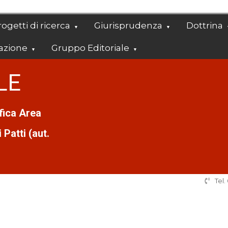
ogetti di ricerca
Giurisprudenza
Dottrina
azione
Gruppo Editoriale
LE
ifica Area
Patti (aut.
Tel