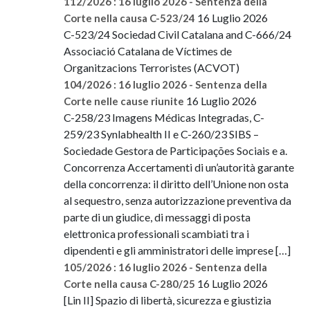
112/2026 : 16 luglio 2026 - Sentenza della
16 Luglio 2026
Corte nella causa C-523/24
C-523/24 Sociedad Civil Catalana and C-666/24
Associació Catalana de Víctimes de
Organitzacions Terroristes (ACVOT)
104/2026 : 16 luglio 2026 - Sentenza della
16 Luglio 2026
Corte nelle cause riunite
C-258/23 Imagens Médicas Integradas, C-
259/23 Synlabhealth II e C-260/23 SIBS –
Sociedade Gestora de Participações Sociais e a.
Concorrenza Accertamenti di un’autorità garante
della concorrenza: il diritto dell’Unione non osta
al sequestro, senza autorizzazione preventiva da
parte di un giudice, di messaggi di posta
elettronica professionali scambiati tra i
dipendenti e gli amministratori delle imprese […]
105/2026 : 16 luglio 2026 - Sentenza della
16 Luglio 2026
Corte nella causa C-280/25
[Lin II] Spazio di libertà, sicurezza e giustizia