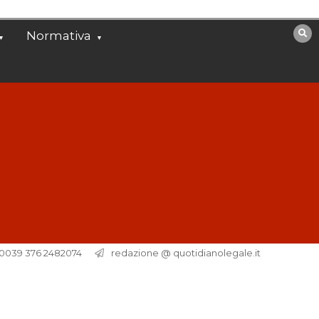
Normativa
. 0039 376 2482074
redazione @ quotidianolegale.it