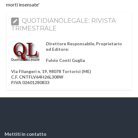
morti insensate'
QUOTIDIANOLEGALE: RIVISTA
TRIMESTRALE
Direttore Responsabile, Proprietario
ed Editore:
Fulvio Conti Guglia
Via Filangeri n. 19, 98078 Tortorici (ME)
C.F. CNTFLV64H26L308W
P.IVA 02601280833
Mettiti in contatto