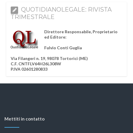
QUOTIDIANOLEGALE: RIVISTA
TRIMESTRALE
Direttore Responsabile, Proprietario
ed Editore:
Fulvio Conti Guglia
Via Filangeri n. 19, 98078 Tortorici (ME)
C.F. CNTFLV64H26L308W
P.IVA 02601280833
Mettiti in contatto