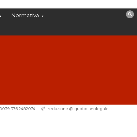
Normativa
. 0039 376 2482074
redazione @ quotidianolegale.it