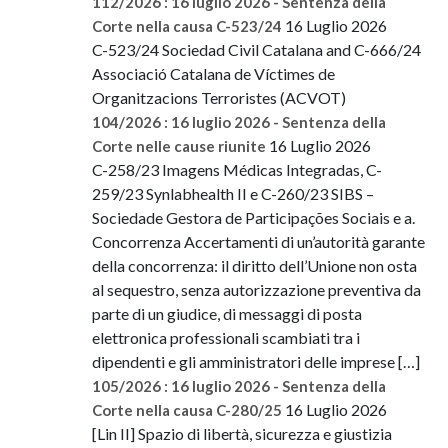
112/2026 : 16 luglio 2026 - Sentenza della
16 Luglio 2026
Corte nella causa C-523/24
C-523/24 Sociedad Civil Catalana and C-666/24
Associació Catalana de Víctimes de
Organitzacions Terroristes (ACVOT)
104/2026 : 16 luglio 2026 - Sentenza della
16 Luglio 2026
Corte nelle cause riunite
C-258/23 Imagens Médicas Integradas, C-
259/23 Synlabhealth II e C-260/23 SIBS –
Sociedade Gestora de Participações Sociais e a.
Concorrenza Accertamenti di un’autorità garante
della concorrenza: il diritto dell’Unione non osta
al sequestro, senza autorizzazione preventiva da
parte di un giudice, di messaggi di posta
elettronica professionali scambiati tra i
dipendenti e gli amministratori delle imprese […]
105/2026 : 16 luglio 2026 - Sentenza della
16 Luglio 2026
Corte nella causa C-280/25
[Lin II] Spazio di libertà, sicurezza e giustizia