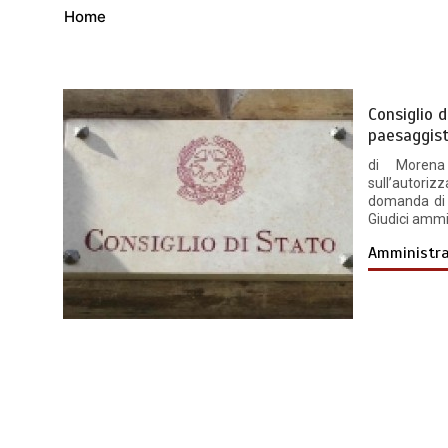
Home
Consiglio 
paesaggisti
di Morena
sull’autoriz
domanda di s
Giudici ammi
Amministra