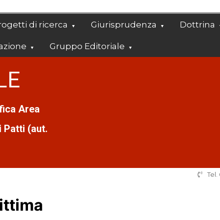
ogetti di ricerca
Giurisprudenza
Dottrina
azione
Gruppo Editoriale
LE
ifica Area
Patti (aut.
Tel
ittima