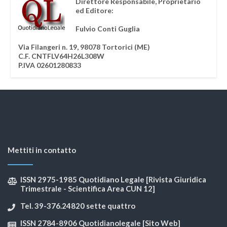
Direttore Responsabile, Proprietario
ed Editore:
Fulvio Conti Guglia
Via Filangeri n. 19, 98078 Tortorici (ME)
C.F. CNTFLV64H26L308W
P.IVA 02601280833
Mettiti in contatto
ISSN 2975-1985 Quotidiano Legale [Rivista Giuridica
Trimestrale - Scientifica Area CUN 12]
Tel. 39-376.24820 sette quattro
ISSN 2784-8906 Quotidianolegale [Sito Web]