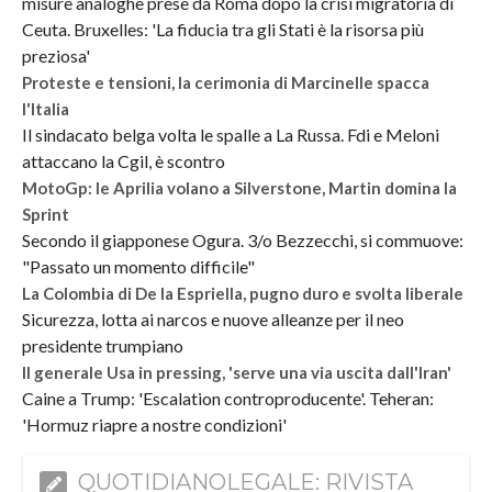
misure analoghe prese da Roma dopo la crisi migratoria di
Ceuta. Bruxelles: 'La fiducia tra gli Stati è la risorsa più
preziosa'
Proteste e tensioni, la cerimonia di Marcinelle spacca
l'Italia
Il sindacato belga volta le spalle a La Russa. Fdi e Meloni
attaccano la Cgil, è scontro
MotoGp: le Aprilia volano a Silverstone, Martin domina la
Sprint
Secondo il giapponese Ogura. 3/o Bezzecchi, si commuove:
"Passato un momento difficile"
La Colombia di De la Espriella, pugno duro e svolta liberale
Sicurezza, lotta ai narcos e nuove alleanze per il neo
presidente trumpiano
Il generale Usa in pressing, 'serve una via uscita dall'Iran'
Caine a Trump: 'Escalation controproducente'. Teheran:
'Hormuz riapre a nostre condizioni'
QUOTIDIANOLEGALE: RIVISTA