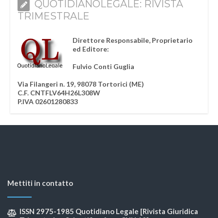
QUOTIDIANOLEGALE: RIVISTA
TRIMESTRALE
Direttore Responsabile, Proprietario
ed Editore:
Fulvio Conti Guglia
Via Filangeri n. 19, 98078 Tortorici (ME)
C.F. CNTFLV64H26L308W
P.IVA 02601280833
Mettiti in contatto
ISSN 2975-1985 Quotidiano Legale [Rivista Giuridica