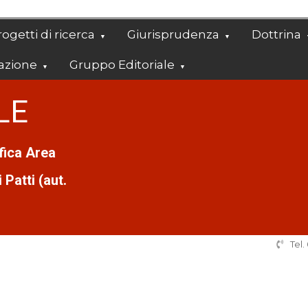
ogetti di ricerca
Giurisprudenza
Dottrina
azione
Gruppo Editoriale
LE
ifica Area
Patti (aut.
Tel