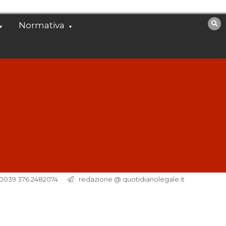
Normativa
. 0039 376 2482074
redazione @ quotidianolegale.it