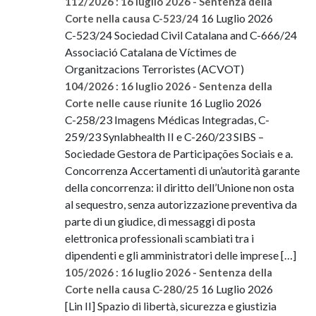
112/2026 : 16 luglio 2026 - Sentenza della
16 Luglio 2026
Corte nella causa C-523/24
C-523/24 Sociedad Civil Catalana and C-666/24
Associació Catalana de Víctimes de
Organitzacions Terroristes (ACVOT)
104/2026 : 16 luglio 2026 - Sentenza della
16 Luglio 2026
Corte nelle cause riunite
C-258/23 Imagens Médicas Integradas, C-
259/23 Synlabhealth II e C-260/23 SIBS –
Sociedade Gestora de Participações Sociais e a.
Concorrenza Accertamenti di un’autorità garante
della concorrenza: il diritto dell’Unione non osta
al sequestro, senza autorizzazione preventiva da
parte di un giudice, di messaggi di posta
elettronica professionali scambiati tra i
dipendenti e gli amministratori delle imprese […]
105/2026 : 16 luglio 2026 - Sentenza della
16 Luglio 2026
Corte nella causa C-280/25
[Lin II] Spazio di libertà, sicurezza e giustizia