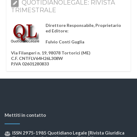
QUOTIDIANOLEGALE: RIVISTA
TRIMESTRALE
Direttore Responsabile, Proprietario
ed Editore:
Fulvio Conti Guglia
Via Filangeri n. 19, 98078 Tortorici (ME)
C.F. CNTFLV64H26L308W
P.IVA 02601280833
Mettiti in contatto
ISSN 2975-1985 Quotidiano Legale [Rivista Giuridica