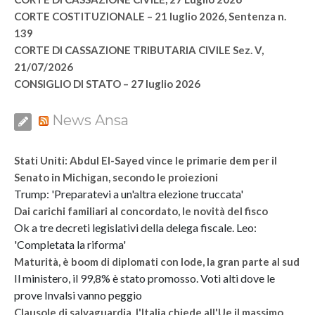
CORTE COSTITUZIONALE – 21 luglio 2026, Sentenza n.
139
CORTE DI CASSAZIONE TRIBUTARIA CIVILE Sez. V,
21/07/2026
CONSIGLIO DI STATO – 27 luglio 2026
News Ansa
Stati Uniti: Abdul El-Sayed vince le primarie dem per il
Senato in Michigan, secondo le proiezioni
Trump: 'Preparatevi a un'altra elezione truccata'
Dai carichi familiari al concordato, le novità del fisco
Ok a tre decreti legislativi della delega fiscale. Leo:
'Completata la riforma'
Maturità, è boom di diplomati con lode, la gran parte al sud
Il ministero, il 99,8% è stato promosso. Voti alti dove le
prove Invalsi vanno peggio
Clausole di salvaguardia, l'Italia chiede all'Ue il massimo