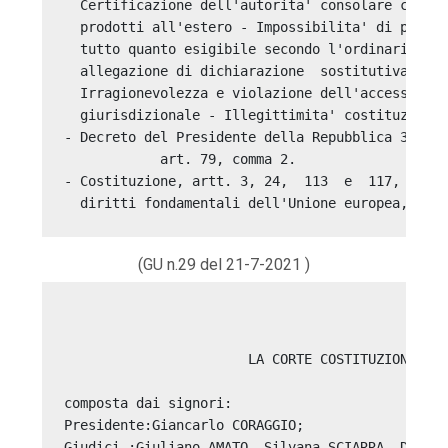
  Certificazione dell'autorita' consolare compet
  prodotti all'estero - Impossibilita' di produr
  tutto quanto esigibile secondo l'ordinaria  di
  allegazione di dichiarazione  sostitutiva  -  
  Irragionevolezza e violazione dell'accesso  ef
  giurisdizionale - Illegittimita' costituzional
- Decreto del Presidente della Repubblica 30  ma
  art. 79, comma 2. 

- Costituzione, artt. 3, 24,  113  e  117,  prim
(GU n.29 del 21-7-2021 )
                       LA CORTE COSTITUZIONALE 

composta dai signori: 

Presidente:Giancarlo CORAGGIO; 

Giudici :Giuliano AMATO, Silvana SCIARRA, Daria 