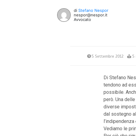
di
Stefano Nespor
nespor@nespor.it
Avvocato
5 Settembre 2012
5 
Di Stefano Nesp
tendono ad esse
possibile. Anch
però. Una delle
diverse impostaz
dal sostegno al
l’indipendenza 
Vediamo le prin
Per ciò che rig