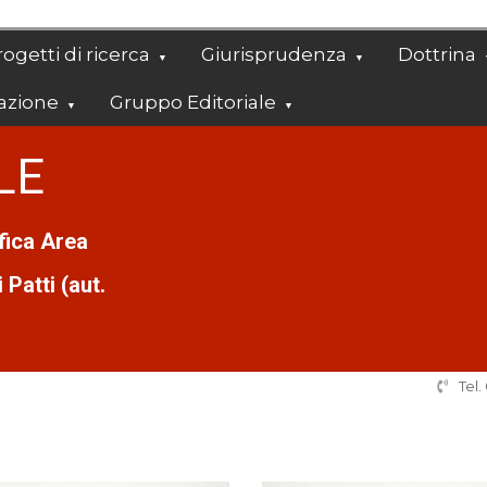
ogetti di ricerca
Giurisprudenza
Dottrina
azione
Gruppo Editoriale
LE
ifica Area
Patti (aut.
Tel