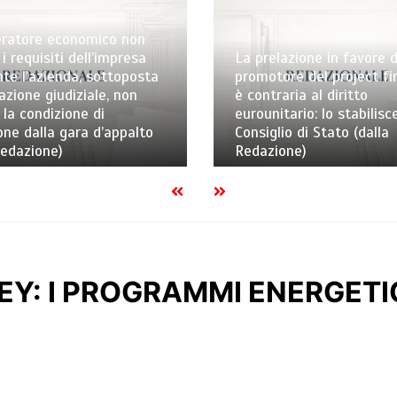
eratore economico non
i requisiti dell’impresa
La prelazione in favore d
nte l’azienda, sottoposta
promotore del project fi
dazione giudiziale, non
è contraria al diritto
la condizione di
eurounitario: lo stabilisce
one dalla gara d’appalto
Consiglio di Stato (dalla
Redazione)
Redazione)
Y: I PROGRAMMI ENERGETIC