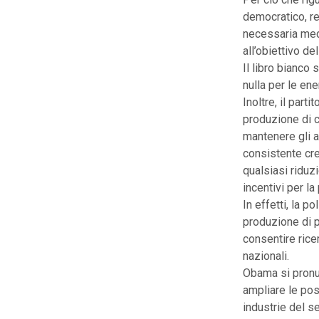
democratico, re
necessaria medi
all’obiettivo d
Il libro bianco
nulla per le en
Inoltre, il part
produzione di co
mantenere gli a
consistente cre
qualsiasi riduzi
incentivi per la
In effetti, la p
produzione di p
consentire ricer
nazionali.
Obama si pronun
ampliare le poss
industrie del se