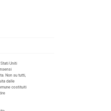
Stati Uniti
onsensi
a. Non su tutti,
ita dalle
omune costituiti
tire
ito