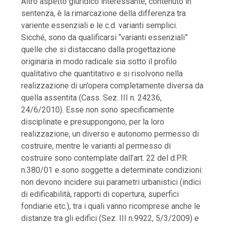
Altro aspetto giuridico interessante, contenuto in
sentenza, è la rimarcazione della differenza tra
variente essenziali e le c.d. varianti semplici.
Sicché, sono da qualificarsi “varianti essenziali”
quelle che si distaccano dalla progettazione
originaria in modo radicale sia sotto il profilo
qualitativo che quantitativo e si risolvono nella
realizzazione di un’opera completamente diversa da
quella assentita (Cass. Sez. III n. 24236,
24/6/2010). Esse non sono specificamente
disciplinate e presuppongono, per la loro
realizzazione, un diverso e autonomo permesso di
costruire, mentre le varianti al permesso di
costruire sono contemplate dall’art. 22 del d.P.R.
n.380/01 e sono soggette a determinate condizioni:
non devono incidere sui parametri urbanistici (indici
di edificabilità, rapporti di copertura, superfici
fondiarie etc.), tra i quali vanno ricomprese anche le
distanze tra gli edifici (Sez. III n.9922, 5/3/2009) e