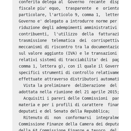
conferita delega al  Governo  recante  disposizi
fiscale piu' equo,  trasparente  e  orientato  a
particolare, l'articolo 9, comma 1,  lettera  d)
Governo e' delegato a introdurre norme per incen
riduzione degli adempimenti amministrativi e con
contribuenti,  l'utilizzo  della  fatturazione  
trasmissione  telematica  dei  corrispettivi,  n
meccanismi di riscontro tra la documentazione in
sul valore aggiunto (IVA) e le transazioni effet
relativi sistemi di tracciabilita' dei  pagament
comma 1, lettera g), con il quale il Governo e' 
specifici strumenti di controllo relativamente a
effettuate attraverso distributori automatici; 

  Vista la preliminare  deliberazione  del  Cons
adottata nella riunione del 21 aprile 2015; 

  Acquisiti i pareri delle Commissioni  parlamen
materia e per i profili di carattere  finanziari
deputati e del Senato della Repubblica; 

  Ritenuto di  non  conformarsi  integralmente  
Commissione Finanze della Camera dei deputati de
della 6ª Commissione Finanze e tesoro  del  Sena