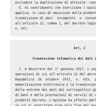
escludere la duplicazione di attivita' conosciti
  6. Ai contribuenti che esercitano l'opzione di
applica, in caso di omissione della predetta tra
trasmissione di dati  incompleti  o  inesatti,  
all'articolo 11, comma 1, del decreto legislativ
                               Art. 2 

         Trasmissione telematica dei dati dei c
  1. A decorrere dal 1° gennaio 2017, i soggetti
operazioni di cui all'articolo 22 del decreto  d
Repubblica  26  ottobre  1972,  n.  633,  posson
memorizzazione elettronica e la trasmissione  te
delle entrate dei dati dei corrispettivi giornal
di beni e delle prestazioni di servizi di cui ag
predetto decreto. L'opzione ha effetto dall'iniz
in cui e' esercitata fino alla fine del quarto a