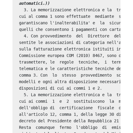
automatici.))
  3. La memorizzazione elettronica e la  trasmis
cui al comma 1 sono effettuate  mediante  strume
garantiscano l'inalterabilita' e  la  sicurezza 
quelli che consentono i pagamenti con carta di d
  4. Con provvedimento  del  Direttore  dell'Age
sentite le associazioni di categoria nell'ambito
sulla fatturazione elettronica istituiti in base
Commissione europea COM (2010) 8467, sono defini
trasmettere, le  regole  tecniche,  i  termini  
telematica e le caratteristiche tecniche degli s
comma 3. Con  lo  stesso  provvedimento  sono  a
modelli e ogni altra disposizione necessaria per
disposizioni di cui ai commi 1 e 2. 

  5. La memorizzazione elettronica e la  trasmis
cui ai commi  1  e  2  sostituiscono  la  modali
dell'obbligo di  certificazione  fiscale  dei  c
all'articolo 12, comma 1, della legge 30 dicembr
decreto del Presidente della Repubblica 21  dice
Resta  comunque  fermo  l'obbligo  di  emissione