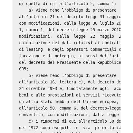
di quella di cui all'articolo 2, comma 1: 

    a) viene meno l'obbligo di presentare  le  c
all'articolo 21 del decreto-legge 31 maggio 2010
con modificazioni, dalla legge 30 luglio 2010, n
1, comma 1, del decreto-legge 25 marzo 2010, n. 
modificazioni,  dalla  legge  22  maggio  2010, 
comunicazione dei dati relativi ai contratti sti
di leasing, e dagli operatori commerciali che sv
locazione e di noleggio, ai sensi dell'articolo 
del decreto del Presidente della Repubblica  29 
605; 

    b) viene meno l'obbligo di presentare  le  c
all'articolo 16, lettera c), del decreto del Min
24 dicembre 1993 e, limitatamente agli  acquisti
beni e alle prestazioni di servizi ricevute da s
un altro Stato membro dell'Unione europea, le  c
all'articolo 50, comma 6, del decreto-legge 30 a
convertito, con modificazioni, dalla legge 29 ot
    c) i rimborsi di cui all'articolo 30 del pre
del 1972 sono eseguiti in  via  prioritaria,  en