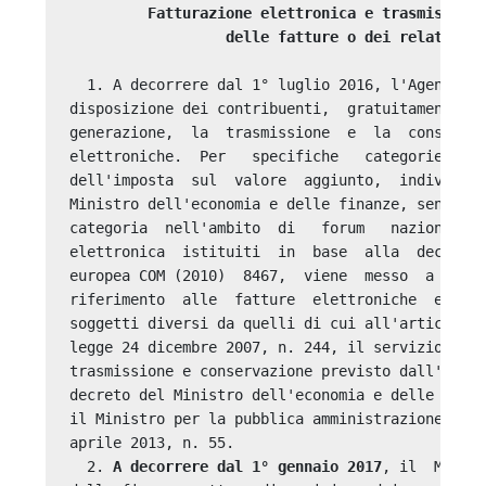
         Fatturazione elettronica e trasmissione
                  delle fatture o dei relativi 
  1. A decorrere dal 1° luglio 2016, l'Agenzia d
disposizione dei contribuenti,  gratuitamente,  
generazione,  la  trasmissione  e  la  conservaz
elettroniche.  Per   specifiche   categorie   di
dell'imposta  sul  valore  aggiunto,  individuat
Ministro dell'economia e delle finanze, sentite 
categoria  nell'ambito  di   forum   nazionali  
elettronica  istituiti  in  base  alla  decision
europea COM (2010)  8467,  viene  messo  a  disp
riferimento  alle  fatture  elettroniche  emesse
soggetti diversi da quelli di cui all'articolo 1
legge 24 dicembre 2007, n. 244, il servizio grat
trasmissione e conservazione previsto dall'artic
decreto del Ministro dell'economia e delle finan
il Ministro per la pubblica amministrazione e la
aprile 2013, n. 55. 

  2. 
A decorrere dal 1° gennaio 2017
, il  Minist