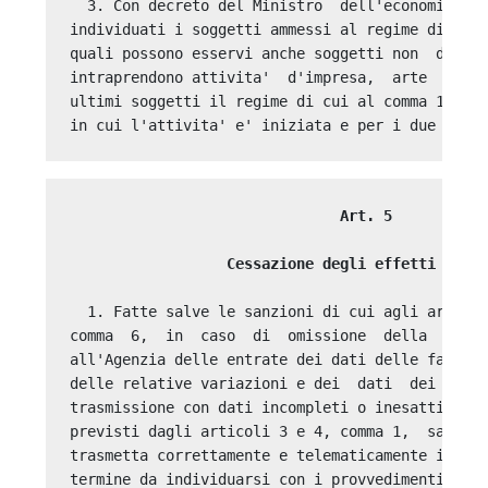
  3. Con decreto del Ministro  dell'economia  e 
individuati i soggetti ammessi al regime di cui 
quali possono esservi anche soggetti non  di  mi
intraprendono attivita'  d'impresa,  arte  o  pr
ultimi soggetti il regime di cui al comma 1 si a
                               Art. 5 

                  Cessazione degli effetti prem
  1. Fatte salve le sanzioni di cui agli articol
comma  6,  in  caso  di  omissione  della   tras
all'Agenzia delle entrate dei dati delle fatture
delle relative variazioni e dei  dati  dei  corr
trasmissione con dati incompleti o inesatti, ven
previsti dagli articoli 3 e 4, comma 1,  salvo  
trasmetta correttamente e telematicamente i pred
termine da individuarsi con i provvedimenti di c