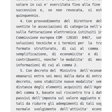
solare in cui e' esercitata fino alla fine  del 
successivo  e,  se  non  revocata,  si  estende 
quinquennio. 

  4. Con provvedimento  del  Direttore  dell'Age
sentite le associazioni di categoria nell'ambito
sulla fatturazione elettronica istituiti in base
Commissione europea COM  (2010)  8467,  sono  de
soluzioni tecniche e i termini per  la  trasmiss
formato  strutturato,  di  cui  al  comma  3,  s
semplificazione,  di  economicita'  e  di  minim
contribuenti, nonche' le modalita'  di  messa  a
informazioni di cui al comma 2. 

  5. Con decreto del  Ministro  dell'economia  e
emanarsi entro sei mesi dalla data di entrata in
decreto, sono stabilite nuove modalita' semplifi
distanza degli elementi acquisiti dall'Agenzia d
del comma 3, basate sul riscontro tra i dati com
passivi dell'imposta sul valore aggiunto e le tr
tali da ridurre gli adempimenti di tali soggetti
normale  svolgimento  dell'attivita'  economica 