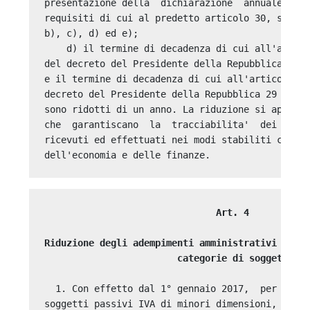
presentazione della  dichiarazione  annuale,  an
requisiti di cui al predetto articolo 30, second
b), c), d) ed e); 

    d) il termine di decadenza di cui all'artico
del decreto del Presidente della Repubblica 26 o
e il termine di decadenza di cui all'articolo 43
decreto del Presidente della Repubblica 29 sette
sono ridotti di un anno. La riduzione si applica
che  garantiscano  la  tracciabilita'  dei  paga
ricevuti ed effettuati nei modi stabiliti con  d
                               Art. 4 

Riduzione degli adempimenti amministrativi e con
                        categorie di soggetti
  1. Con effetto dal 1° gennaio 2017,  per  spec
soggetti passivi IVA di minori dimensioni,  l'Ag