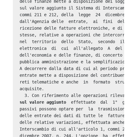
delle finanze mette a disposizione dei soggetti 
sul valore aggiunto il Sistema di Interscambio d
commi 211 e 212, della  legge  24  dicembre  200
dall'Agenzia delle  entrate,  ai  fini  della  t
ricezione delle fatture elettroniche, e di event
stesse, relative a operazioni che intercorrono t
nel  territorio  dello  Stato,  secondo  il  for
elettronica  di  cui  all'allegato  A  del   dec
dell'economia e delle finanze, di concerto con  
pubblica amministrazione e la semplificazione, 3
A decorrere dalla data di cui al periodo precede
entrate mette a disposizione del contribuente, m
reti telematiche e anche  in  formato  struttura
acquisite. 

  3. Con riferimento alle operazioni rilevanti 
sul valore aggiunto
  effettuate  dal  1°  gennai
passivi possono optare per  la  trasmissione  te
delle entrate dei dati di tutte le  fatture,  em
delle relative variazioni, effettuata anche medi
Interscambio di cui all'articolo 1, commi 211 e 
dicembre 2007, n. 244. L'opzione  ha  effetto  d