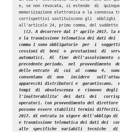
e, se non revocata, si estende  di  quinquennio 
memorizzazione elettronica e la connessa trasmis
corrispettivi sostituiscono gli  obblighi  di  r
all'articolo 24, primo comma, del suddetto decre
((2. A decorrere dal 1° aprile 2017, la memori
e la trasmissione telematica dei dati dei  corri
comma 1 sono obbligatorie  per  i  soggetti  pas
cessioni di  beni  o  prestazioni  di  servizi  
automatici.  Al  fine  dell'assolvimento  dell'o
precedente periodo,  nel  provvedimento  del  di
delle entrate  di  cui  al  comma  4,  sono  ind
consentano  di  non   incidere   sull'attuale   
apparecchi distributori e  garantiscano,  nel  r
tempi  di  obsolescenza  e  rinnovo  degli  stes
l'inalterabilita'  dei  dati  dei   corrispettiv
operatori. Con provvedimento del direttore dell'
possono essere stabiliti termini differiti,  ris
2017, di entrata in vigore dell'obbligo di memor
e trasmissione telematica dei dati dei  corrispe
alle  specifiche  variabili  tecniche   di   pec