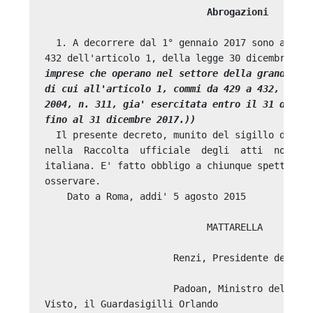
                             Abrogazioni
  1. A decorrere dal 1° gennaio 2017 sono abroga
432 dell'articolo 1, della legge 30 dicembre 20
imprese che operano nel settore della grande dis
di cui all'articolo 1, commi da 429 a 432, della
2004, n. 311, gia' esercitata entro il 31 dicemb
fino al 31 dicembre 2017.))
  Il presente decreto, munito del sigillo dello 
nella  Raccolta  ufficiale  degli  atti  normati
italiana. E' fatto obbligo a chiunque spetti di 
osservare. 

    Dato a Roma, addi' 5 agosto 2015 

                             MATTARELLA 

                       Renzi, Presidente del Con
                       Padoan, Ministro dell'eco
Visto, il Guardasigilli Orlando