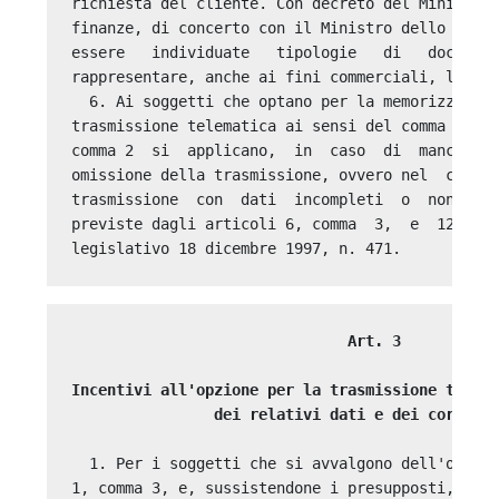
richiesta del cliente. Con decreto del Ministro 
finanze, di concerto con il Ministro dello svilu
essere   individuate   tipologie   di   document
rappresentare, anche ai fini commerciali, le ope
  6. Ai soggetti che optano per la memorizzazion
trasmissione telematica ai sensi del comma 1 e a
comma 2  si  applicano,  in  caso  di  mancata  
omissione della trasmissione, ovvero nel  caso  
trasmissione  con  dati  incompleti  o  non  ver
previste dagli articoli 6, comma  3,  e  12,  co
                               Art. 3 

Incentivi all'opzione per la trasmissione telema
                dei relativi dati e dei corrisp
  1. Per i soggetti che si avvalgono dell'opzion
1, comma 3, e, sussistendone i presupposti, sia 