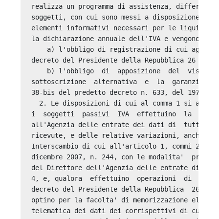
realizza un programma di assistenza, differenzia
soggetti, con cui sono messi a disposizione, in 
elementi informativi necessari per le liquidazio
la dichiarazione annuale dell'IVA e vengono meno
    a) l'obbligo di registrazione di cui agli ar
decreto del Presidente della Repubblica 26 ottob
    b) l'obbligo  di  apposizione  del  visto  d
sottoscrizione  alternativa  e  la  garanzia  pr
38-bis del predetto decreto n. 633, del 1972. 

  2. Le disposizioni di cui al comma 1 si applic
i  soggetti  passivi  IVA  effettuino  la   tras
all'Agenzia delle entrate dei dati di  tutte  le
ricevute, e delle relative variazioni, anche med
Interscambio di cui all'articolo 1, commi 211 e 
dicembre 2007, n. 244, con le modalita'  previst
del Direttore dell'Agenzia delle entrate di cui 
4, e, qualora  effettuino  operazioni  di  cui  
decreto del Presidente della Repubblica  26  ott
optino per la facolta' di memorizzazione elettro
telematica dei dati dei corrispettivi di cui all