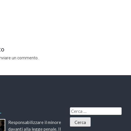
to
inviare un commento.
Responsabilizzare il minore
davanti alla legge penale. Il