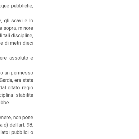
cque pubbliche,
e, gli scavi e lo
e sopra, minore
 tali discipline,
e di metri dieci
tere assoluto e
ato un permesso
 Garda, era stata
al citato regio
plina stabilita
ebbe.
 genere, non pone
d) dell’art. 98,
olatoi pubblici o