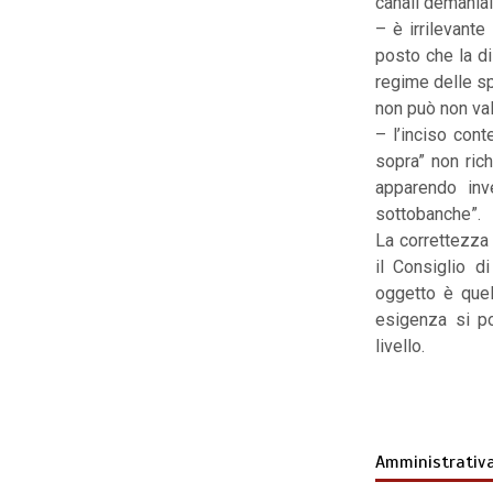
canali demaniali
– è irrilevante
posto che la dis
regime delle sp
non può non vale
– l’inciso cont
sopra” non rich
apparendo inve
sottobanche”.
La correttezza
il Consiglio di
oggetto è quel
esigenza si po
livello.
Amministrativ