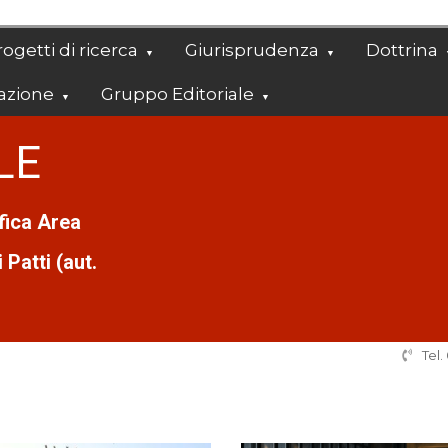
ogetti di ricerca
Giurisprudenza
Dottrina
azione
Gruppo Editoriale
LE
ifica Area
Patti (aut.
Tel