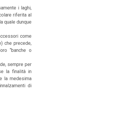
samente i laghi,
olare riferita al
 la quale dunque
o accessori come
 e) che precede,
 loro “banche o
nde, sempre per
e la finalità in
che la medesima
innalzamenti di