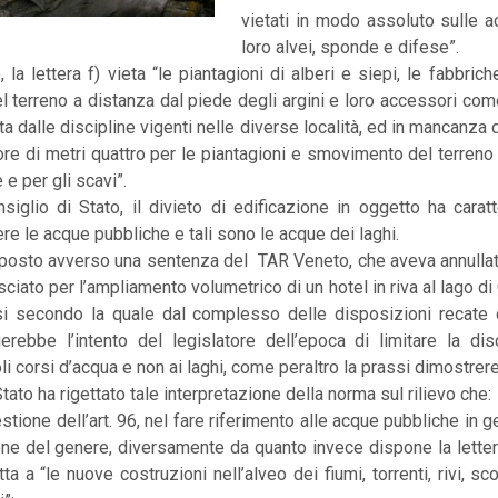
vietati in modo assoluto sulle a
loro alvei, sponde e difese”.
 la lettera f) vieta “le piantagioni di alberi e siepi, le fabbrich
 terreno a distanza dal piede degli argini e loro accessori com
ita dalle discipline vigenti nelle diverse località, ed in mancanza di
re di metri quattro per le piantagioni e smovimento del terreno 
 e per gli scavi”.
siglio di Stato, il divieto di edificazione in oggetto ha carat
ere le acque pubbliche e tali sono le acque dei laghi.
oposto avverso una sentenza del TAR Veneto, che aveva annull
asciato per l’ampliamento volumetrico di un hotel in riva al lago di
si secondo la quale dal complesso delle disposizioni recate d
rebbe l’intento del legislatore dell’epoca di limitare la disci
soli corsi d’acqua e non ai laghi, come peraltro la prassi dimostrer
Stato ha rigettato tale interpretazione della norma sul rilievo che:
estione dell’art. 96, nel fare riferimento alle acque pubbliche in
one del genere, diversamente da quanto invece dispone la lettera 
ta a “le nuove costruzioni nell’alveo dei fiumi, torrenti, rivi, sc