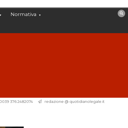
Normativa
. 0039 376 2482074
redazione @ quotidianolegale.it