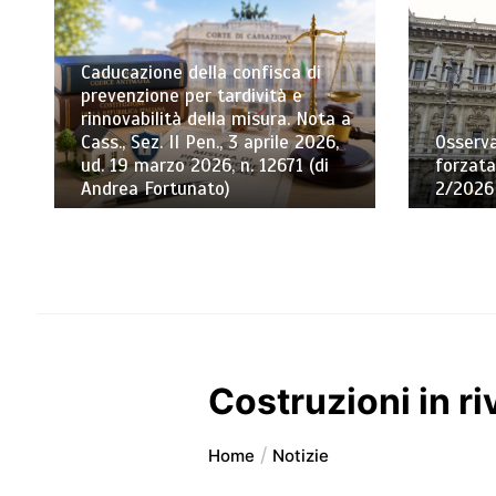
Caducazione della confisca di
prevenzione per tardività e
rinnovabilità della misura. Nota a
Cass., Sez. II Pen., 3 aprile 2026,
Osserva
ud. 19 marzo 2026, n. 12671 (di
forzata
Andrea Fortunato)
2/2026 
Costruzioni in ri
Home
Notizie