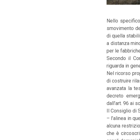
Nello specifico,
smovimento del
di quella stabil
a distanza mino
per le fabbriche
Secondo il Con
riguarda in gen
Nel ricorso pr
di costruire ril
avanzata la te
decreto emerge
dall’art. 96 ai 
Il Consiglio di 
– l’alinea in qu
alcuna restrizi
che è circoscrit