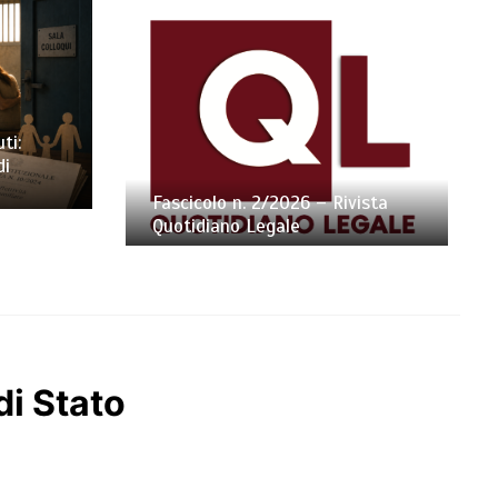
ti:
di
Fascicolo n. 2/2026 – Rivista
Quotidiano Legale
di Stato