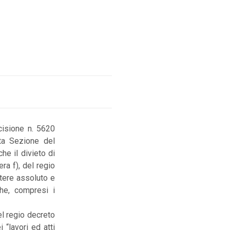
cisione n. 5620
ta Sezione del
he il divieto di
tera f), del regio
tere assoluto e
che, compresi i
el regio decreto
 “lavori ed atti