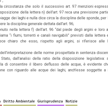
”;
 la circostanza che solo il successivo art. 97 menzioni espres
posizione della lettera n) dell’art. 97 reca una previsione partic
iagge dei laghi e nulla dice circa la disciplina delle sponde, per
re la disciplina generale dettata dall’art. 96;
enuto nella lettera f) dell’art. 96 “dal piede degli argini e lor
iama “i fiumi, torrenti e canali navigabili” previsti dalla lettera
ce chiaro che esso, rispetto agli argini, si riferisce alle
 dell’interpretazione delle norme prospettata in sentenza disce
 Stato, dall’analisi della ratio della disposizione legislativa: s
la di consentire il libero deflusso delle acque, è evidente 
ne con riguardo alle acque dei laghi, anch’esse soggette a 
a
Diritto Ambientale
Giurisprudenza
Notizie