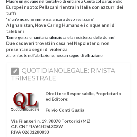
Muore un giovane nel tentativo di entrare a Ceuta col parapendio
Europei nuoto: Pellacani rientra in Italia con azzurri dei
tuffi
"E' un'emozione immensa, ancora devo realizzare"
Afghanistan, Nove Caring Humans e i cinque anni di
talebani
'L'emergenza umanitaria silenziosa e la resistenza delle donne'
Due cadaveri trovati in casa nel Napoletano, non
presentano segni di violenza
Zia e nipote nell'abitazione, nessun segno di effrazione
QUOTIDIANOLEGALE: RIVISTA
TRIMESTRALE
Direttore Responsabile, Proprietario
ed Editore:
Fulvio Conti Guglia
Via Filangeri n. 19, 98078 Tortorici (ME)
C.F. CNTFLV64H26L308W
P.IVA 02601280833