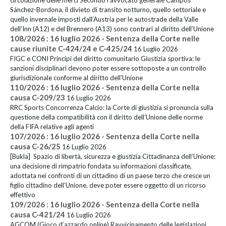
Sánchez-Bordona, il divieto di transito notturno, quello settoriale e
quello invernale imposti dall’Austria per le autostrade della Valle
dell’Inn (A12) e del Brennero (A13) sono contrari al diritto dell’Unione
108/2026 : 16 luglio 2026 - Sentenza della Corte nelle
cause riunite C-424/24 e C-425/24
16 Luglio 2026
FIGC e CONI Principi del diritto comunitario Giustizia sportiva: le
sanzioni disciplinari devono poter essere sottoposte a un controllo
giurisdizionale conforme al diritto dell’Unione
110/2026 : 16 luglio 2026 - Sentenza della Corte nella
causa C-209/23
16 Luglio 2026
RRC Sports Concorrenza Calcio: la Corte di giustizia si pronuncia sulla
questione della compatibilità con il diritto dell’Unione delle norme
della FIFA relative agli agenti
107/2026 : 16 luglio 2026 - Sentenza della Corte nella
causa C-26/25
16 Luglio 2026
[Bukla] Spazio di libertà, sicurezza e giustizia Cittadinanza dell’Unione:
una decisione di rimpatrio fondata su informazioni classificate,
adottata nei confronti di un cittadino di un paese terzo che cresce un
figlio cittadino dell’Unione, deve poter essere oggetto di un ricorso
effettivo
109/2026 : 16 luglio 2026 - Sentenza della Corte nella
causa C-421/24
16 Luglio 2026
AGCOM (Gioco d’azzardo online) Ravvicinamento delle legislazioni