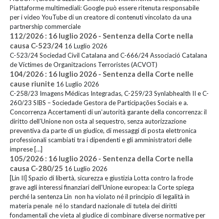
Piattaforme multimediali: Google può essere ritenuta responsabile
per i video YouTube di un creatore di contenuti vincolato da una
partnership commerciale
112/2026 : 16 luglio 2026 - Sentenza della Corte nella
causa C-523/24
16 Luglio 2026
C-523/24 Sociedad Civil Catalana and C-666/24 Associació Catalana
de Víctimes de Organitzacions Terroristes (ACVOT)
104/2026 : 16 luglio 2026 - Sentenza della Corte nelle
cause riunite
16 Luglio 2026
C-258/23 Imagens Médicas Integradas, C-259/23 Synlabhealth II e C-
260/23 SIBS – Sociedade Gestora de Participações Sociais e a.
Concorrenza Accertamenti di un’autorità garante della concorrenza: il
diritto dell’Unione non osta al sequestro, senza autorizzazione
preventiva da parte di un giudice, di messaggi di posta elettronica
professionali scambiati tra i dipendenti e gli amministratori delle
imprese […]
105/2026 : 16 luglio 2026 - Sentenza della Corte nella
causa C-280/25
16 Luglio 2026
[Lin II] Spazio di libertà, sicurezza e giustizia Lotta contro la frode
grave agli interessi finanziari dell'Unione europea: la Corte spiega
perché la sentenza Lin non ha violato né il principio di legalità in
materia penale né lo standard nazionale di tutela dei diritti
fondamentali che vieta al giudice di combinare diverse normative per