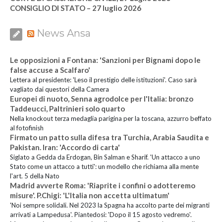
CONSIGLIO DI STATO – 27 luglio 2026
News Ansa
Le opposizioni a Fontana: 'Sanzioni per Bignami dopo le
false accuse a Scalfaro'
Lettera al presidente: 'Leso il prestigio delle istituzioni'. Caso sarà
vagliato dai questori della Camera
Europei di nuoto, Senna agrodolce per l'Italia: bronzo
Taddeucci, Paltrinieri solo quarto
Nella knockout terza medaglia parigina per la toscana, azzurro beffato
al fotofinish
Firmato un patto sulla difesa tra Turchia, Arabia Saudita e
Pakistan. Iran: 'Accordo di carta'
Siglato a Gedda da Erdogan, Bin Salman e Sharif. 'Un attacco a uno
Stato come un attacco a tutti': un modello che richiama alla mente
l'art. 5 della Nato
Madrid avverte Roma: 'Riaprite i confini o adotteremo
misure'. P.Chigi: 'L'Italia non accetta ultimatum'
'Noi sempre solidali. Nel 2023 la Spagna ha accolto parte dei migranti
arrivati a Lampedusa'. Piantedosi: 'Dopo il 15 agosto vedremo'.