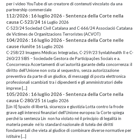
per i video YouTube di un creatore di contenuti vincolato da una
partnership commerciale
112/2026 : 16 luglio 2026 - Sentenza della Corte nella
causa C-523/24
16 Luglio 2026
C-523/24 Sociedad Civil Catalana and C-666/24 Associació Catalana
de Víctimes de Organitzacions Terroristes (ACVOT)
104/2026 : 16 luglio 2026 - Sentenza della Corte nelle
cause riunite
16 Luglio 2026
C-258/23 Imagens Médicas Integradas, C-259/23 Synlabhealth II e C-
260/23 SIBS – Sociedade Gestora de Participações Sociais e a.
Concorrenza Accertamenti di un’autorità garante della concorrenza: il
diritto dell’Unione non osta al sequestro, senza autorizzazione
preventiva da parte di un giudice, di messaggi di posta elettronica
professionali scambiati tra i dipendenti e gli amministratori delle
imprese […]
105/2026 : 16 luglio 2026 - Sentenza della Corte nella
causa C-280/25
16 Luglio 2026
[Lin II] Spazio di libertà, sicurezza e giustizia Lotta contro la frode
grave agli interessi finanziari dell'Unione europea: la Corte spiega
perché la sentenza Lin non ha violato né il principio di legalità in
materia penale né lo standard nazionale di tutela dei diritti
fondamentali che vieta al giudice di combinare diverse normative per
istituire […]