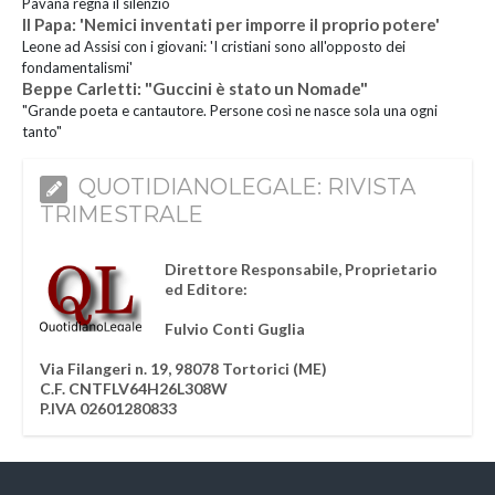
Pavana regna il silenzio
Il Papa: 'Nemici inventati per imporre il proprio potere'
Leone ad Assisi con i giovani: 'I cristiani sono all'opposto dei
fondamentalismi'
Beppe Carletti: "Guccini è stato un Nomade"
"Grande poeta e cantautore. Persone così ne nasce sola una ogni
tanto"
QUOTIDIANOLEGALE: RIVISTA
TRIMESTRALE
Direttore Responsabile, Proprietario
ed Editore:
Fulvio Conti Guglia
Via Filangeri n. 19, 98078 Tortorici (ME)
C.F. CNTFLV64H26L308W
P.IVA 02601280833