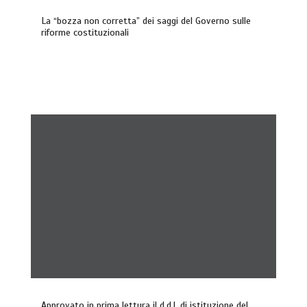
La “bozza non corretta” dei saggi del Governo sulle
riforme costituzionali
Approvato in prima lettura il d.d.l. di istituzione del