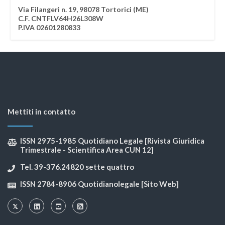
Via Filangeri n. 19, 98078 Tortorici (ME)
C.F. CNTFLV64H26L308W
P.IVA 02601280833
Mettiti in contatto
ISSN 2975-1985 Quotidiano Legale [Rivista Giuridica
Trimestrale - Scientifica Area CUN 12]
Tel. 39-376.24820 sette quattro
ISSN 2784-8906 Quotidianolegale [Sito Web]