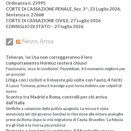
Ordinanza n. 23995
CORTE DI CASSAZIONE PENALE, Sez. 3^, 23 Luglio 2026,
Sentenza n. 27668
CORTE DI CASSAZIONE CIVILE, 27 Luglio 2026
CONSIGLIO DI STATO – 27 luglio 2026
News Ansa
Teheran, 'se Usa non correggeranno il loro
comportamento Hormuz resterà chiuso'
Funzionario, 'ecco le condizioni'. Pezeshkian, 'è il momento migliore per
un accordo'
Litiga con i ciclisti e li investe più volte con l'auto, 4 feriti
A Lanzo Torinese, prima li travolge e poi torna indietro per colpirli di
nuovo
Scontro tra Madrid e Roma, controlli per chi arriva
dall'Italia
Verifiche a campione della polizia spagnola. La mossa è stata
annunciata ieri dal governo Sanchez in ritorsione alle misure analoghe
prese da Roma dopo la crisi migratoria di Ceuta. Bruxelles: 'La fiducia
tra gli Stati è la risorsa più preziosa'
Proteste e tensioni, la cerimonia di Marcinelle spacca