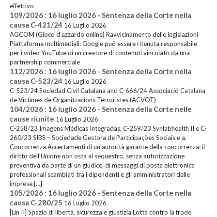
effettivo
109/2026 : 16 luglio 2026 - Sentenza della Corte nella
causa C-421/24
16 Luglio 2026
AGCOM (Gioco d’azzardo online) Ravvicinamento delle legislazioni
Piattaforme multimediali: Google può essere ritenuta responsabile
per i video YouTube di un creatore di contenuti vincolato da una
partnership commerciale
112/2026 : 16 luglio 2026 - Sentenza della Corte nella
causa C-523/24
16 Luglio 2026
C-523/24 Sociedad Civil Catalana and C-666/24 Associació Catalana
de Víctimes de Organitzacions Terroristes (ACVOT)
104/2026 : 16 luglio 2026 - Sentenza della Corte nelle
cause riunite
16 Luglio 2026
C-258/23 Imagens Médicas Integradas, C-259/23 Synlabhealth II e C-
260/23 SIBS – Sociedade Gestora de Participações Sociais e a.
Concorrenza Accertamenti di un’autorità garante della concorrenza: il
diritto dell’Unione non osta al sequestro, senza autorizzazione
preventiva da parte di un giudice, di messaggi di posta elettronica
professionali scambiati tra i dipendenti e gli amministratori delle
imprese […]
105/2026 : 16 luglio 2026 - Sentenza della Corte nella
causa C-280/25
16 Luglio 2026
[Lin II] Spazio di libertà, sicurezza e giustizia Lotta contro la frode