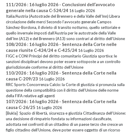
111/2026 : 16 luglio 2026 - Conclusioni dell’avvocato
generale nella causa C-524/24
16 Luglio 2026
Italia/Austria (Autostrade del Brennero e della Valle dell’Inn) Libera
circolazione delle merci Secondo l’avvocato generale Campos
Sánchez-Bordona, il divieto di transito notturno, quello settoriale e
quello invernale imposti dall’Austria per le autostrade della Valle
dell’Inn (A12) e del Brennero (A13) sono contrari al diritto dell’Unione
108/2026 : 16 luglio 2026 - Sentenza della Corte nelle
cause riunite C-424/24 e C-425/24
16 Luglio 2026
FIGC e CONI Principi del diritto comunitario Giustizia sportiva: le
sanzioni disciplinari devono poter essere sottoposte a un controllo
giurisdizionale conforme al diritto dell’Unione
110/2026 : 16 luglio 2026 - Sentenza della Corte nella
causa C-209/23
16 Luglio 2026
RRC Sports Concorrenza Calcio: la Corte di giustizia si pronuncia sulla
questione della compatibilità con il diritto dell’Unione delle norme
della FIFA relative agli agenti
107/2026 : 16 luglio 2026 - Sentenza della Corte nella
causa C-26/25
16 Luglio 2026
[Bukla] Spazio di libertà, sicurezza e giustizia Cittadinanza dell’Unione:
una decisione di rimpatrio fondata su informazioni classificate,
adottata nei confronti di un cittadino di un paese terzo che cresce un
figlio cittadino dell’Unione, deve poter essere oggetto di un ricorso