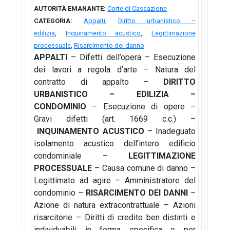
AUTORITÀ EMANANTE:
Corte di Cassazione
CATEGORIA:
Appalti
,
Diritto urbanistico –
edilizia
,
Inquinamento acustico
,
Legittimazione
processuale
,
Risarcimento del danno
APPALTI
– Difetti dell’opera – Esecuzione
dei lavori a regola d’arte – Natura del
contratto di appalto –
DIRITTO
URBANISTICO – EDILIZIA –
CONDOMINIO
– Esecuzione di opere –
Gravi difetti (art. 1669 c.c.) –
INQUINAMENTO ACUSTICO
– Inadeguato
isolamento acustico dell’intero edificio
condominiale –
LEGITTIMAZIONE
PROCESSUALE
– Causa comune di danno –
Legittimato ad agire – Amministratore del
condominio –
RISARCIMENTO DEI DANNI
–
Azione di natura extracontrattuale – Azioni
risarcitorie – Diritti di credito ben distinti e
individuabili in forma specifica o per