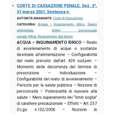
CORTE DI CASSAZIONE PENALE, Sez. 2^,
31 marzo 2021, Sentenza n.
AUTORITÀ EMANANTE:
Corte di Cassazione
CATEGORIA:
Acqua – Inquinamento idrico
,
Danno
ambientale
,
Diritto processuale
penale
,
Rifiuti
,
Risarcimento del danno
ACQUA – INQUINAMENTO IDRICO
– Reato
di avvelenamento di acque o sostanze
destinate all’alimentazione – Configurabilità
del reato previsto dall’art. 439 cod.pen. –
Momento della decorrenza del termine di
prescrizione – Individuazione –
Configurabilità del reato di avvelenamento –
Pericolo per la salute pubblica – Nozione di
pericolosità – Potenzialità di nuocere alla
salute – Mero superamento dei “limiti soglia”
di carattere precauzionale – Effetti – Art. 257
D.Lgs. n.152/2006 – Nozione di