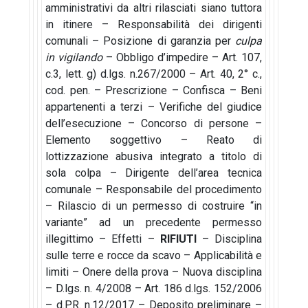
amministrativi da altri rilasciati siano tuttora
in itinere – Responsabilità dei dirigenti
comunali – Posizione di garanzia per
culpa
in vigilando
– Obbligo d’impedire – Art. 107,
c.3, lett. g) d.lgs. n.267/2000 – Art. 40, 2° c.,
cod. pen. – Prescrizione – Confisca – Beni
appartenenti a terzi – Verifiche del giudice
dell’esecuzione – Concorso di persone –
Elemento soggettivo – Reato di
lottizzazione abusiva integrato a titolo di
sola colpa – Dirigente dell’area tecnica
comunale – Responsabile del procedimento
– Rilascio di un permesso di costruire “in
variante” ad un precedente permesso
illegittimo – Effetti –
RIFIUTI
– Disciplina
sulle terre e rocce da scavo – Applicabilità e
limiti – Onere della prova – Nuova disciplina
– D.lgs. n. 4/2008 – Art. 186 d.lgs. 152/2006
– d.P.R. n.12/2017 – Deposito preliminare –