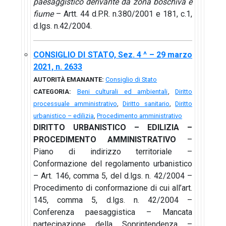
paesaggistico derivante da zona boschiva e
fiume
– Artt. 44 d.P.R. n.380/2001 e 181, c.1,
d.lgs. n.42/2004.
CONSIGLIO DI STATO, Sez. 4 ^ – 29 marzo
2021, n. 2633
AUTORITÀ EMANANTE:
Consiglio di Stato
CATEGORIA:
Beni culturali ed ambientali
,
Diritto
processuale amministrativo
,
Diritto sanitario
,
Diritto
urbanistico – edilizia
,
Procedimento amministrativo
DIRITTO URBANISTICO – EDILIZIA –
PROCEDIMENTO AMMINISTRATIVO
–
Piano di indirizzo territoriale –
Conformazione del regolamento urbanistico
– Art. 146, comma 5, del d.lgs. n. 42/2004 –
Procedimento di conformazione di cui all’art.
145, comma 5, d.lgs. n. 42/2004 –
Conferenza paesaggistica – Mancata
partecipazione della Soprintendenza –