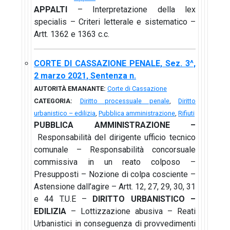
APPALTI
– Interpretazione della lex
specialis – Criteri letterale e sistematico –
Artt. 1362 e 1363 c.c.
CORTE DI CASSAZIONE PENALE, Sez. 3^,
2 marzo 2021, Sentenza n.
AUTORITÀ EMANANTE:
Corte di Cassazione
CATEGORIA:
Diritto processuale penale
,
Diritto
urbanistico – edilizia
,
Pubblica amministrazione
,
Rifiuti
PUBBLICA AMMINISTRAZIONE –
Responsabilità del dirigente ufficio tecnico
comunale – Responsabilità concorsuale
commissiva in un reato colposo –
Presupposti – Nozione di colpa cosciente –
Astensione dall’agire – Artt. 12, 27, 29, 30, 31
e 44 T.U.E –
DIRITTO URBANISTICO –
EDILIZIA
– Lottizzazione abusiva – Reati
Urbanistici in conseguenza di provvedimenti