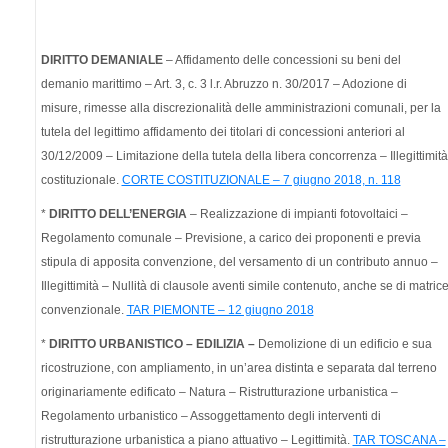
DIRITTO DEMANIALE
– Affidamento delle concessioni su beni del
demanio marittimo – Art. 3, c. 3 l.r. Abruzzo n. 30/2017 – Adozione di
misure, rimesse alla discrezionalità delle amministrazioni comunali, per la
tutela del legittimo affidamento dei titolari di concessioni anteriori al
30/12/2009 – Limitazione della tutela della libera concorrenza – Illegittimità
costituzionale.
CORTE COSTITUZIONALE – 7 giugno 2018, n. 118
*
DIRITTO DELL’ENERGIA
– Realizzazione di impianti fotovoltaici –
Regolamento comunale – Previsione, a carico dei proponenti e previa
stipula di apposita convenzione, del versamento di un contributo annuo –
Illegittimità – Nullità di clausole aventi simile contenuto, anche se di matric
convenzionale.
TAR PIEMONTE – 12 giugno 2018
*
DIRITTO URBANISTICO – EDILIZIA –
Demolizione di un edificio e sua
ricostruzione, con ampliamento, in un’area distinta e separata dal terreno
originariamente edificato – Natura – Ristrutturazione urbanistica –
Regolamento urbanistico – Assoggettamento degli interventi di
ristrutturazione urbanistica a piano attuativo – Legittimità.
TAR TOSCANA –