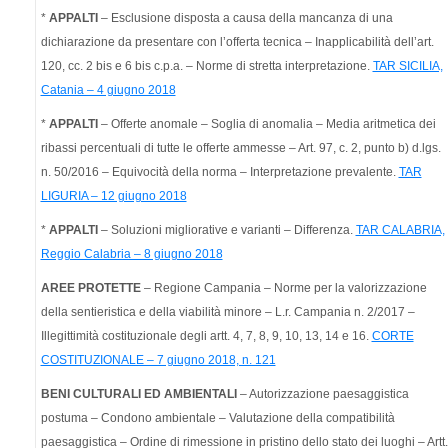
*
APPALTI
– Esclusione disposta a causa della mancanza di una
dichiarazione da presentare con l’offerta tecnica – Inapplicabilità dell’art.
120, cc. 2 bis e 6 bis c.p.a. – Norme di stretta interpretazione.
TAR SICILIA,
Catania – 4 giugno 2018
*
APPALTI
– Offerte anomale – Soglia di anomalia – Media aritmetica dei
ribassi percentuali di tutte le offerte ammesse – Art. 97, c. 2, punto b) d.lgs.
n. 50/2016 – Equivocità della norma – Interpretazione prevalente.
TAR
LIGURIA – 12 giugno 2018
*
APPALTI
– Soluzioni migliorative e varianti – Differenza.
TAR CALABRIA,
Reggio Calabria – 8 giugno 2018
AREE PROTETTE
– Regione Campania – Norme per la valorizzazione
della sentieristica e della viabilità minore – L.r. Campania n. 2/2017 –
Illegittimità costituzionale degli artt. 4, 7, 8, 9, 10, 13, 14 e 16.
CORTE
COSTITUZIONALE – 7 giugno 2018, n. 121
BENI CULTURALI ED AMBIENTALI
– Autorizzazione paesaggistica
postuma – Condono ambientale – Valutazione della compatibilità
paesaggistica – Ordine di rimessione in pristino dello stato dei luoghi – Artt.