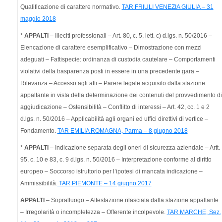
Qualificazione di carattere normativo.
TAR FRIULI VENEZIA GIULIA – 31
maggio 2018
*
APPALTI
– Illeciti professionali – Art. 80, c. 5, lett. c) d.lgs. n. 50/2016 –
Elencazione di carattere esemplificativo – Dimostrazione con mezzi
adeguati – Fattispecie: ordinanza di custodia cautelare – Comportamenti
violativi della trasparenza posti in essere in una precedente gara –
Rilevanza – Accesso agli atti – Parere legale acquisito dalla stazione
appaltante in vista della determinazione dei contenuti del provvedimento di
aggiudicazione – Ostensibilità – Conflitto di interessi – Art. 42, cc. 1 e 2
d.lgs. n. 50/2016 – Applicabilità agli organi ed uffici direttivi di vertice –
Fondamento.
TAR EMILIA ROMAGNA, Parma – 8 giugno 2018
*
APPALTI
– Indicazione separata degli oneri di sicurezza aziendale – Artt.
95, c. 10 e 83, c. 9 d.lgs. n. 50/2016 – Interpretazione conforme al diritto
europeo – Soccorso istruttorio per l’ipotesi di mancata indicazione –
Ammissibilità.
TAR PIEMONTE – 14 giugno 2017
APPALTI
– Sopralluogo – Attestazione rilasciata dalla stazione appaltante
– Irregolarità o incompletezza – Offerente incolpevole.
TAR MARCHE, Sez.