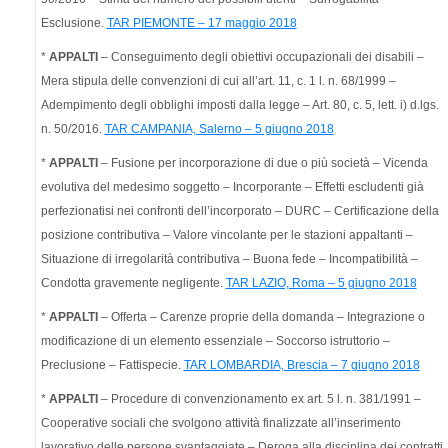
Esclusione.
TAR PIEMONTE – 17 maggio 2018
*
APPALTI
– Conseguimento degli obiettivi occupazionali dei disabili –
Mera stipula delle convenzioni di cui all’art. 11, c. 1 l. n. 68/1999 –
Adempimento degli obblighi imposti dalla legge – Art. 80, c. 5, lett. i) d.lgs.
n. 50/2016.
TAR CAMPANIA, Salerno – 5 giugno 2018
*
APPALTI
– Fusione per incorporazione di due o più società – Vicenda
evolutiva del medesimo soggetto – Incorporante – Effetti escludenti già
perfezionatisi nei confronti dell’incorporato – DURC – Certificazione della
posizione contributiva – Valore vincolante per le stazioni appaltanti –
Situazione di irregolarità contributiva – Buona fede – Incompatibilità –
Condotta gravemente negligente.
TAR LAZIO, Roma – 5 giugno 2018
*
APPALTI
– Offerta – Carenze proprie della domanda – Integrazione o
modificazione di un elemento essenziale – Soccorso istruttorio –
Preclusione – Fattispecie.
TAR LOMBARDIA, Brescia – 7 giugno 2018
*
APPALTI
– Procedure di convenzionamento ex art. 5 l. n. 381/1991 –
Cooperative sociali che svolgono attività finalizzate all’inserimento
lavorativo delle persone svantaggiate – Deroga alla disciplina dei contratti