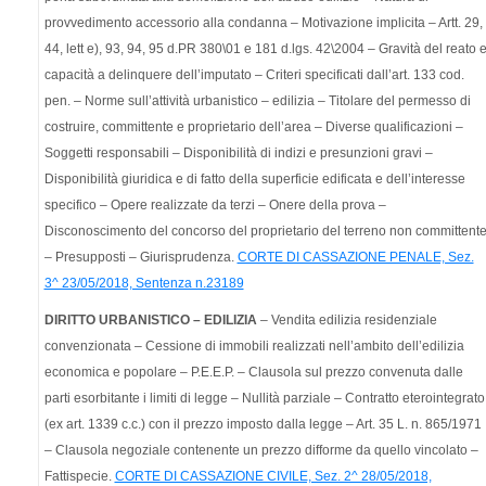
provvedimento accessorio alla condanna – Motivazione implicita – Artt. 29,
44, lett e), 93, 94, 95 d.PR 380\01 e 181 d.lgs. 42\2004 – Gravità del reato 
capacità a delinquere dell’imputato – Criteri specificati dall’art. 133 cod.
pen. – Norme sull’attività urbanistico – edilizia – Titolare del permesso di
costruire, committente e proprietario dell’area – Diverse qualificazioni –
Soggetti responsabili – Disponibilità di indizi e presunzioni gravi –
Disponibilità giuridica e di fatto della superficie edificata e dell’interesse
specifico – Opere realizzate da terzi – Onere della prova –
Disconoscimento del concorso del proprietario del terreno non committent
– Presupposti – Giurisprudenza.
CORTE DI CASSAZIONE PENALE, Sez.
3^ 23/05/2018, Sentenza n.23189
DIRITTO URBANISTICO – EDILIZIA
– Vendita edilizia residenziale
convenzionata – Cessione di immobili realizzati nell’ambito dell’edilizia
economica e popolare – P.E.E.P. – Clausola sul prezzo convenuta dalle
parti esorbitante i limiti di legge – Nullità parziale – Contratto eterointegrato
(ex art. 1339 c.c.) con il prezzo imposto dalla legge – Art. 35 L. n. 865/1971
– Clausola negoziale contenente un prezzo difforme da quello vincolato –
Fattispecie.
CORTE DI CASSAZIONE CIVILE, Sez. 2^ 28/05/2018,