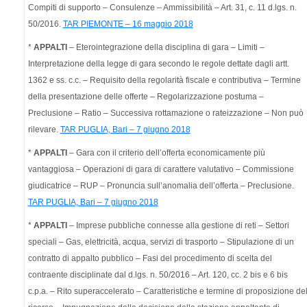
Compiti di supporto – Consulenze – Ammissibilità – Art. 31, c. 11 d.lgs. n.
50/2016.
TAR PIEMONTE – 16 maggio 2018
*
APPALTI
– Eterointegrazione della disciplina di gara – Limiti –
Interpretazione della legge di gara secondo le regole dettate dagli artt.
1362 e ss. c.c. – Requisito della regolarità fiscale e contributiva – Termine
della presentazione delle offerte – Regolarizzazione postuma –
Preclusione – Ratio – Successiva rottamazione o rateizzazione – Non può
rilevare.
TAR PUGLIA, Bari – 7 giugno 2018
*
APPALTI
– Gara con il criterio dell’offerta economicamente più
vantaggiosa – Operazioni di gara di carattere valutativo – Commissione
giudicatrice – RUP – Pronuncia sull’anomalia dell’offerta – Preclusione.
TAR PUGLIA, Bari – 7 giugno 2018
*
APPALTI
– Imprese pubbliche connesse alla gestione di reti – Settori
speciali – Gas, elettricità, acqua, servizi di trasporto – Stipulazione di un
contratto di appalto pubblico – Fasi del procedimento di scelta del
contraente disciplinate dal d.lgs. n. 50/2016 – Art. 120, cc. 2 bis e 6 bis
c.p.a. – Rito superaccelerato – Caratteristiche e termine di proposizione de