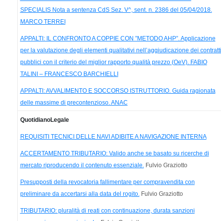
SPECIALIS Nota a sentenza CdS Sez. V^, sent. n. 2386 del 05/04/2018.
MARCO TERREI
APPALTI: IL CONFRONTO A COPPIE CON ”METODO AHP”. Applicazione
per la valutazione degli elementi qualitativi nell’aggiudicazione dei contratt
pubblici con il criterio del miglior rapporto qualità prezzo (OeV). FABIO
TALINI – FRANCESCO BARCHIELLI
APPALTI: AVVALIMENTO E SOCCORSO ISTRUTTORIO. Guida ragionata
delle massime di precontenzioso. ANAC
QuotidianoLegale
REQUISITI TECNICI DELLE NAVI ADIBITE A NAVIGAZIONE INTERNA
ACCERTAMENTO TRIBUTARIO: Valido anche se basato su ricerche di
mercato riproducendo il contenuto essenziale.
Fulvio Graziotto
Presupposti della revocatoria fallimentare per compravendita con
preliminare da accertarsi alla data del rogito.
Fulvio Graziotto
TRIBUTARIO: pluralità di reati con continuazione, durata sanzioni