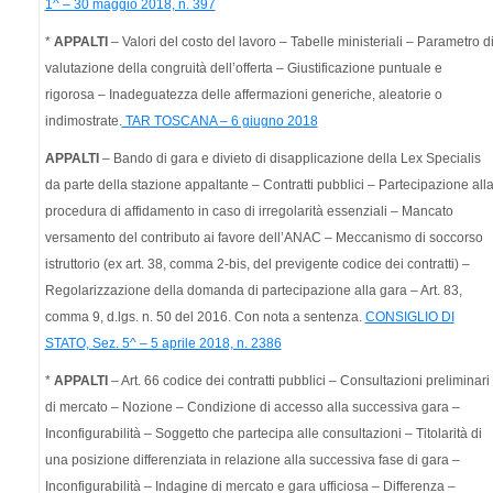
1^ – 30 maggio 2018, n. 397
*
APPALTI
– Valori del costo del lavoro – Tabelle ministeriali – Parametro d
valutazione della congruità dell’offerta – Giustificazione puntuale e
rigorosa – Inadeguatezza delle affermazioni generiche, aleatorie o
indimostrate.
TAR TOSCANA – 6 giugno 2018
APPALTI
– Bando di gara e divieto di disapplicazione della Lex Specialis
da parte della stazione appaltante – Contratti pubblici – Partecipazione all
procedura di affidamento in caso di irregolarità essenziali – Mancato
versamento del contributo ai favore dell’ANAC – Meccanismo di soccorso
istruttorio (ex art. 38, comma 2-bis, del previgente codice dei contratti) –
Regolarizzazione della domanda di partecipazione alla gara – Art. 83,
comma 9, d.lgs. n. 50 del 2016. Con nota a sentenza.
CONSIGLIO DI
STATO, Sez. 5^ – 5 aprile 2018, n. 2386
*
APPALTI
– Art. 66 codice dei contratti pubblici – Consultazioni preliminari
di mercato – Nozione – Condizione di accesso alla successiva gara –
Inconfigurabilità – Soggetto che partecipa alle consultazioni – Titolarità di
una posizione differenziata in relazione alla successiva fase di gara –
Inconfigurabilità – Indagine di mercato e gara ufficiosa – Differenza –