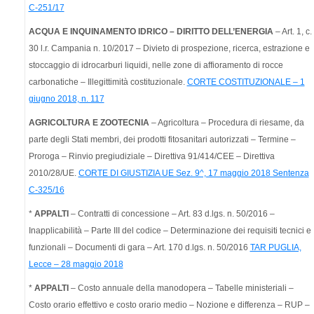
C-251/17
ACQUA E INQUINAMENTO IDRICO – DIRITTO DELL’ENERGIA
– Art. 1, c.
30 l.r. Campania n. 10/2017 – Divieto di prospezione, ricerca, estrazione e
stoccaggio di idrocarburi liquidi, nelle zone di affioramento di rocce
carbonatiche – Illegittimità costituzionale.
CORTE COSTITUZIONALE – 1
giugno 2018, n. 117
AGRICOLTURA E ZOOTECNIA
– Agricoltura – Procedura di riesame, da
parte degli Stati membri, dei prodotti fitosanitari autorizzati – Termine –
Proroga – Rinvio pregiudiziale – Direttiva 91/414/CEE – Direttiva
2010/28/UE.
CORTE DI GIUSTIZIA UE Sez. 9^, 17 maggio 2018 Sentenza
C-325/16
*
APPALTI
– Contratti di concessione – Art. 83 d.lgs. n. 50/2016 –
Inapplicabilità – Parte III del codice – Determinazione dei requisiti tecnici e
funzionali – Documenti di gara – Art. 170 d.lgs. n. 50/2016
TAR PUGLIA,
Lecce – 28 maggio 2018
*
APPALTI
– Costo annuale della manodopera – Tabelle ministeriali –
Costo orario effettivo e costo orario medio – Nozione e differenza – RUP –