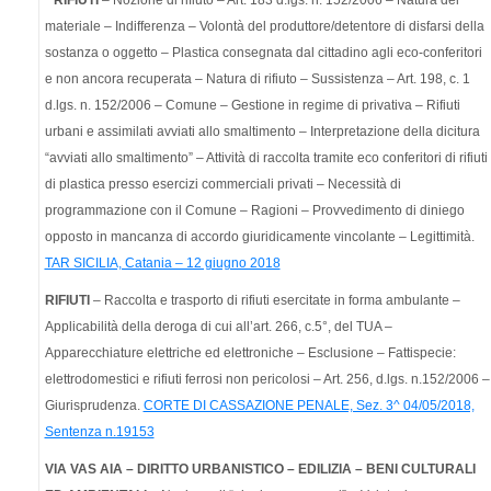
materiale – Indifferenza – Volontà del produttore/detentore di disfarsi della
sostanza o oggetto – Plastica consegnata dal cittadino agli eco-conferitori
e non ancora recuperata – Natura di rifiuto – Sussistenza – Art. 198, c. 1
d.lgs. n. 152/2006 – Comune – Gestione in regime di privativa – Rifiuti
urbani e assimilati avviati allo smaltimento – Interpretazione della dicitura
“avviati allo smaltimento” – Attività di raccolta tramite eco conferitori di rifiuti
di plastica presso esercizi commerciali privati – Necessità di
programmazione con il Comune – Ragioni – Provvedimento di diniego
opposto in mancanza di accordo giuridicamente vincolante – Legittimità.
TAR SICILIA, Catania – 12 giugno 2018
RIFIUTI
– Raccolta e trasporto di rifiuti esercitate in forma ambulante –
Applicabilità della deroga di cui all’art. 266, c.5°, del TUA –
Apparecchiature elettriche ed elettroniche – Esclusione – Fattispecie:
elettrodomestici e rifiuti ferrosi non pericolosi – Art. 256, d.lgs. n.152/2006 –
Giurisprudenza.
CORTE DI CASSAZIONE PENALE, Sez. 3^ 04/05/2018,
Sentenza n.19153
VIA VAS AIA – DIRITTO URBANISTICO – EDILIZIA – BENI CULTURALI