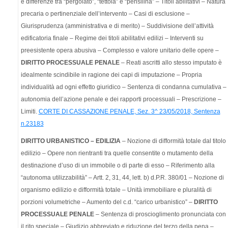
e differenze tra “pergolato”, “tettoia” e “pensilina” – Titoli abilitativi – Natura
precaria o pertinenziale dell’intervento – Casi di esclusione –
Giurisprudenza (amministrativa e di merito) – Suddivisione dell’attività
edificatoria finale – Regime dei titoli abilitativi edilizi – Interventi su
preesistente opera abusiva – Complesso e valore unitario delle opere –
DIRITTO PROCESSUALE PENALE
– Reati ascritti allo stesso imputato è
idealmente scindibile in ragione dei capi di imputazione – Propria
individualità ad ogni effetto giuridico – Sentenza di condanna cumulativa –
autonomia dell’azione penale e dei rapporti processuali – Prescrizione –
Limiti.
CORTE DI CASSAZIONE PENALE, Sez. 3^ 23/05/2018, Sentenza
n.23183
DIRITTO URBANISTICO – EDILIZIA
– Nozione di difformità totale dal titolo
edilizio – Opere non rientranti tra quelle consentite o mutamento della
destinazione d’uso di un immobile o di parte di esso – Riferimento alla
“autonoma utilizzabilità” – Artt. 2, 31, 44, lett. b) d.P.R. 380/01 – Nozione di
organismo edilizio e difformità totale – Unità immobiliare e pluralità di
porzioni volumetriche – Aumento del c.d. “carico urbanistico” –
DIRITTO
PROCESSUALE PENALE
– Sentenza di proscioglimento pronunciata con
il rito speciale – Giudizio abbreviato e riduzione del terzo della pena –