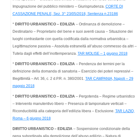
Impugnazione del pubblico ministero – Giurisprudenza.
CORTE DI
CASSAZIONE PENALE, Sez. 3^ 23/05/2018, Sentenza n.23186
*
DIRITTO URBANISTICO – EDILIZIA
– Ordinanza di demolizione –
Destinatario – Proprietario del bene e suoi aventi causa – Situazione dei
luoghi contrastante con quella codificata dalla normativa urbanistica –
Legittimazione passiva – Assoluta estraneità all’abuso commesso da altri –
Tutela dagli effetti dell’inottemperanza.
TAR MOLISE – 1 giugno 2018
*
DIRITTO URBANISTICO – EDILIZIA
– Pendenza dei termini per la
definizione della domanda di sanatoria – Esercizio dei poteri repressivi –
Illegittimità – Art. 36, c. 2 d.P.R. n. 380/2001.
TAR CAMPANIA, Napoli – 29
maggio 2018
*
DIRITTO URBANISTICO – EDILIZIA
– Pergotenda – Regime urbanistico
– Intervento manutentivo libero – Presenza di tamponature verticali –
Riconducibilità alla categoria dell’edilizia libera – Esclusione.
TAR LAZIO,
Roma – 6 giugno 2018
DIRITTO URBANISTICO – EDILIZIA
– Sospensione condizionale della
pena subordinata alla demolizione dell’abuso edilizio – Natura di