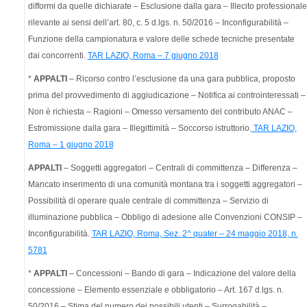
difformi da quelle dichiarate – Esclusione dalla gara – Illecito professionale
rilevante ai sensi dell’art. 80, c. 5 d.lgs. n. 50/2016 – Inconfigurabilità –
Funzione della campionatura e valore delle schede tecniche presentate
dai concorrenti.
TAR LAZIO, Roma – 7 giugno 2018
*
APPALTI
– Ricorso contro l’esclusione da una gara pubblica, proposto
prima del provvedimento di aggiudicazione – Notifica ai controinteressati –
Non è richiesta – Ragioni – Omesso versamento del contributo ANAC –
Estromissione dalla gara – Illegittimità – Soccorso istruttorio.
TAR LAZIO,
Roma – 1 giugno 2018
APPALTI
– Soggetti aggregatori – Centrali di committenza – Differenza –
Mancato inserimento di una comunità montana tra i soggetti aggregatori –
Possibilità di operare quale centrale di committenza – Servizio di
illuminazione pubblica – Obbligo di adesione alle Convenzioni CONSIP –
Inconfigurabilità.
TAR LAZIO, Roma, Sez. 2^ quater – 24 maggio 2018, n.
5781
*
APPALTI
– Concessioni – Bando di gara – Indicazione del valore della
concessione – Elemento essenziale e obbligatorio – Art. 167 d.lgs. n.
50/2016 – Stima del numero dei possibili utenti – Surrogabilità –