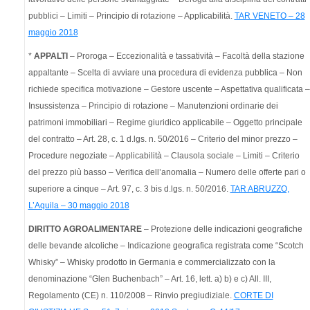
pubblici – Limiti – Principio di rotazione – Applicabilità.
TAR VENETO – 28
maggio 2018
*
APPALTI
– Proroga – Eccezionalità e tassatività – Facoltà della stazione
appaltante – Scelta di avviare una procedura di evidenza pubblica – Non
richiede specifica motivazione – Gestore uscente – Aspettativa qualificata –
Insussistenza – Principio di rotazione – Manutenzioni ordinarie dei
patrimoni immobiliari – Regime giuridico applicabile – Oggetto principale
del contratto – Art. 28, c. 1 d.lgs. n. 50/2016 – Criterio del minor prezzo –
Procedure negoziate – Applicabilità – Clausola sociale – Limiti – Criterio
del prezzo più basso – Verifica dell’anomalia – Numero delle offerte pari o
superiore a cinque – Art. 97, c. 3 bis d.lgs. n. 50/2016.
TAR ABRUZZO,
L’Aquila – 30 maggio 2018
DIRITTO AGROALIMENTARE
– Protezione delle indicazioni geografiche
delle bevande alcoliche – Indicazione geografica registrata come “Scotch
Whisky” – Whisky prodotto in Germania e commercializzato con la
denominazione “Glen Buchenbach” – Art. 16, lett. a) b) e c) All. III,
Regolamento (CE) n. 110/2008 – Rinvio pregiudiziale.
CORTE DI