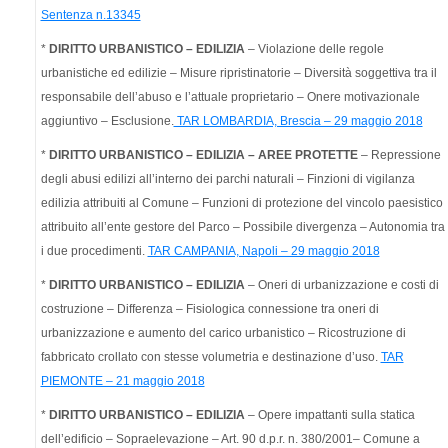
Sentenza n.13345
*
DIRITTO URBANISTICO – EDILIZIA
– Violazione delle regole
urbanistiche ed edilizie – Misure ripristinatorie – Diversità soggettiva tra il
responsabile dell’abuso e l’attuale proprietario – Onere motivazionale
aggiuntivo – Esclusione.
TAR LOMBARDIA, Brescia – 29 maggio 2018
*
DIRITTO URBANISTICO – EDILIZIA – AREE PROTETTE
– Repressione
degli abusi edilizi all’interno dei parchi naturali – Finzioni di vigilanza
edilizia attribuiti al Comune – Funzioni di protezione del vincolo paesistico
attribuito all’ente gestore del Parco – Possibile divergenza – Autonomia tra
i due procedimenti.
TAR CAMPANIA, Napoli – 29 maggio 2018
*
DIRITTO URBANISTICO – EDILIZIA
– Oneri di urbanizzazione e costi di
costruzione – Differenza – Fisiologica connessione tra oneri di
urbanizzazione e aumento del carico urbanistico – Ricostruzione di
fabbricato crollato con stesse volumetria e destinazione d’uso.
TAR
PIEMONTE – 21 maggio 2018
*
DIRITTO URBANISTICO – EDILIZIA
– Opere impattanti sulla statica
dell’edificio – Sopraelevazione – Art. 90 d.p.r. n. 380/2001– Comune a