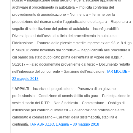
ricorso – Impugnazione della decisione della stazione appaltante di
archiviare il procedimento in autotutela – Implicita conferma del
provvedimento di aggiudicazione – Non rientra – Termine per la
proposizione del ricorso contro l’aggiudicazione della gara – Riapertura a
seguito di sollecitazione del potere di autotutela – Inconfigurabilità –
Diversa ipotesi dall’avvio di ufficio del procedimento in autotutela –
Fideiussione – Esonero delle piccole e medie imprese ex art. 93, c. 8 d.lgs.
n. 50/2016 come novellato dal correttivo – Inapplicabilità alle procedure il
cui bando sia stato pubblicato prima dell’entrata in vigore del d.lgs. n.
56/2017 – Falso documentale proveniente dal terzo – Documento redatto
nell’interesse del concorrente – Sanzione dell’esclusione.
TAR MOLISE –
22 maggio 2018
*
APPALTI
– Incarichi di progettazione – Presenza di un giovane
professionista – Condizione di ammissibilità alla gara – Partecipazione in
veste di socio del R.T.P. – Non è richiesta – Commissione – Obbligo di
astensione per conflitto di interessi – Collaborazione professionale tra
candidato e commissario – Caratteri della sistematicità, stabilità e
continuità.
TAR ABRUZZO, L’Aquila – 30 maggio 2018