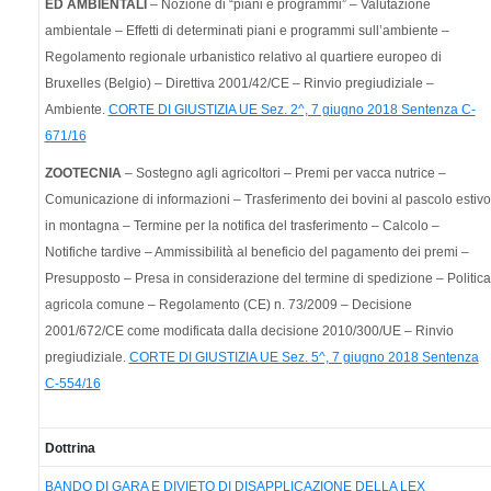
ED AMBIENTALI
– Nozione di “piani e programmi” – Valutazione
ambientale – Effetti di determinati piani e programmi sull’ambiente –
Regolamento regionale urbanistico relativo al quartiere europeo di
Bruxelles (Belgio) – Direttiva 2001/42/CE – Rinvio pregiudiziale –
Ambiente.
CORTE DI GIUSTIZIA UE Sez. 2^, 7 giugno 2018 Sentenza C-
671/16
ZOOTECNIA
– Sostegno agli agricoltori – Premi per vacca nutrice –
Comunicazione di informazioni – Trasferimento dei bovini al pascolo estivo
in montagna – Termine per la notifica del trasferimento – Calcolo –
Notifiche tardive – Ammissibilità al beneficio del pagamento dei premi –
Presupposto – Presa in considerazione del termine di spedizione – Politica
agricola comune – Regolamento (CE) n. 73/2009 – Decisione
2001/672/CE come modificata dalla decisione 2010/300/UE – Rinvio
pregiudiziale.
CORTE DI GIUSTIZIA UE Sez. 5^, 7 giugno 2018 Sentenza
C-554/16
Dottrina
BANDO DI GARA E DIVIETO DI DISAPPLICAZIONE DELLA LEX