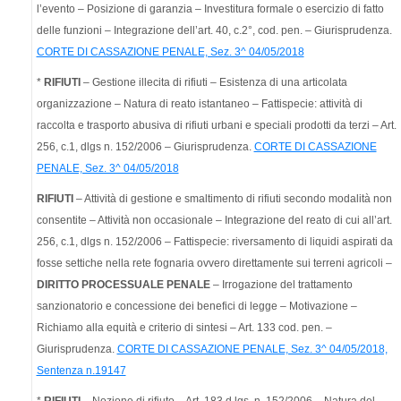
l’evento – Posizione di garanzia – Investitura formale o esercizio di fatto
delle funzioni – Integrazione dell’art. 40, c.2°, cod. pen. – Giurisprudenza.
CORTE DI CASSAZIONE PENALE, Sez. 3^ 04/05/2018
*
RIFIUTI
– Gestione illecita di rifiuti – Esistenza di una articolata
organizzazione – Natura di reato istantaneo – Fattispecie: attività di
raccolta e trasporto abusiva di rifiuti urbani e speciali prodotti da terzi – Art.
256, c.1, dlgs n. 152/2006 – Giurisprudenza.
CORTE DI CASSAZIONE
PENALE, Sez. 3^ 04/05/2018
RIFIUTI
– Attività di gestione e smaltimento di rifiuti secondo modalità non
consentite – Attività non occasionale – Integrazione del reato di cui all’art.
256, c.1, dlgs n. 152/2006 – Fattispecie: riversamento di liquidi aspirati da
fosse settiche nella rete fognaria ovvero direttamente sui terreni agricoli –
DIRITTO PROCESSUALE PENALE
– Irrogazione del trattamento
sanzionatorio e concessione dei benefici di legge – Motivazione –
Richiamo alla equità e criterio di sintesi – Art. 133 cod. pen. –
Giurisprudenza.
CORTE DI CASSAZIONE PENALE, Sez. 3^ 04/05/2018,
Sentenza n.19147
*
RIFIUTI
– Nozione di rifiuto – Art. 183 d.lgs. n. 152/2006 – Natura del