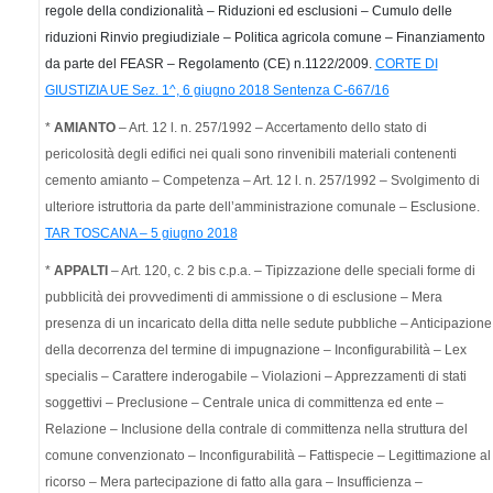
regole della condizionalità – Riduzioni ed esclusioni – Cumulo delle
riduzioni Rinvio pregiudiziale – Politica agricola comune – Finanziamento
da parte del FEASR – Regolamento (CE) n.1122/2009.
CORTE DI
GIUSTIZIA UE Sez. 1^, 6 giugno 2018 Sentenza C-667/16
*
AMIANTO
– Art. 12 l. n. 257/1992 – Accertamento dello stato di
pericolosità degli edifici nei quali sono rinvenibili materiali contenenti
cemento amianto – Competenza – Art. 12 l. n. 257/1992 – Svolgimento di
ulteriore istruttoria da parte dell’amministrazione comunale – Esclusione.
TAR TOSCANA – 5 giugno 2018
*
APPALTI
– Art. 120, c. 2 bis c.p.a. – Tipizzazione delle speciali forme di
pubblicità dei provvedimenti di ammissione o di esclusione – Mera
presenza di un incaricato della ditta nelle sedute pubbliche – Anticipazione
della decorrenza del termine di impugnazione – Inconfigurabilità – Lex
specialis – Carattere inderogabile – Violazioni – Apprezzamenti di stati
soggettivi – Preclusione – Centrale unica di committenza ed ente –
Relazione – Inclusione della contrale di committenza nella struttura del
comune convenzionato – Inconfigurabilità – Fattispecie – Legittimazione al
ricorso – Mera partecipazione di fatto alla gara – Insufficienza –