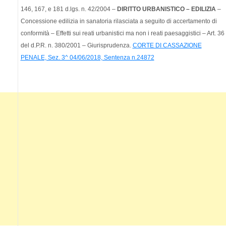
146, 167, e 181 d.lgs. n. 42/2004 –
DIRITTO URBANISTICO – EDILIZIA
–
Concessione edilizia in sanatoria rilasciata a seguito di accertamento di
conformità – Effetti sui reati urbanistici ma non i reati paesaggistici – Art. 36
del d.P.R. n. 380/2001 – Giurisprudenza.
CORTE DI CASSAZIONE
PENALE, Sez. 3^ 04/06/2018, Sentenza n.24872