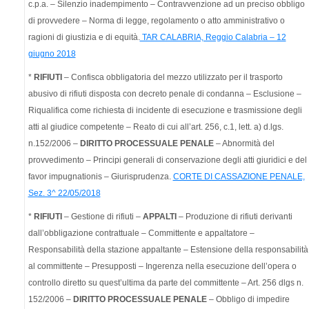
c.p.a. – Silenzio inadempimento – Contravvenzione ad un preciso obbligo
di provvedere – Norma di legge, regolamento o atto amministrativo o
ragioni di giustizia e di equità.
TAR CALABRIA, Reggio Calabria – 12
giugno 2018
*
RIFIUTI
– Confisca obbligatoria del mezzo utilizzato per il trasporto
abusivo di rifiuti disposta con decreto penale di condanna – Esclusione –
Riqualifica come richiesta di incidente di esecuzione e trasmissione degli
atti al giudice competente – Reato di cui all’art. 256, c.1, lett. a) d.lgs.
n.152/2006 –
DIRITTO PROCESSUALE PENALE
– Abnormità del
provvedimento – Principi generali di conservazione degli atti giuridici e del
favor impugnationis – Giurisprudenza.
CORTE DI CASSAZIONE PENALE,
Sez. 3^ 22/05/2018
*
RIFIUTI
– Gestione di rifiuti –
APPALTI
– Produzione di rifiuti derivanti
dall’obbligazione contrattuale – Committente e appaltatore –
Responsabilità della stazione appaltante – Estensione della responsabilità
al committente – Presupposti – Ingerenza nella esecuzione dell’opera o
controllo diretto su quest’ultima da parte del committente – Art. 256 dlgs n.
152/2006 –
DIRITTO PROCESSUALE PENALE
– Obbligo di impedire