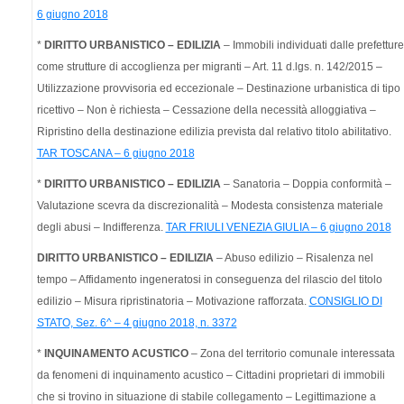
6 giugno 2018
*
DIRITTO URBANISTICO – EDILIZIA
– Immobili individuati dalle prefetture
come strutture di accoglienza per migranti – Art. 11 d.lgs. n. 142/2015 –
Utilizzazione provvisoria ed eccezionale – Destinazione urbanistica di tipo
ricettivo – Non è richiesta – Cessazione della necessità alloggiativa –
Ripristino della destinazione edilizia prevista dal relativo titolo abilitativo.
TAR TOSCANA – 6 giugno 2018
*
DIRITTO URBANISTICO – EDILIZIA
– Sanatoria – Doppia conformità –
Valutazione scevra da discrezionalità – Modesta consistenza materiale
degli abusi – Indifferenza.
TAR FRIULI VENEZIA GIULIA – 6 giugno 2018
DIRITTO URBANISTICO – EDILIZIA
– Abuso edilizio – Risalenza nel
tempo – Affidamento ingeneratosi in conseguenza del rilascio del titolo
edilizio – Misura ripristinatoria – Motivazione rafforzata.
CONSIGLIO DI
STATO, Sez. 6^ – 4 giugno 2018, n. 3372
*
INQUINAMENTO ACUSTICO
– Zona del territorio comunale interessata
da fenomeni di inquinamento acustico – Cittadini proprietari di immobili
che si trovino in situazione di stabile collegamento – Legittimazione a