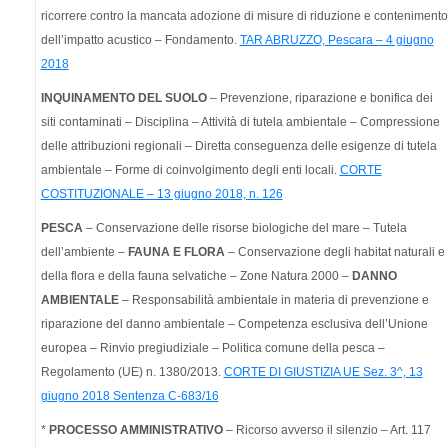
ricorrere contro la mancata adozione di misure di riduzione e contenimento
dell’impatto acustico – Fondamento.
TAR ABRUZZO, Pescara – 4 giugno
2018
INQUINAMENTO DEL SUOLO
– Prevenzione, riparazione e bonifica dei
siti contaminati – Disciplina – Attività di tutela ambientale – Compressione
delle attribuzioni regionali – Diretta conseguenza delle esigenze di tutela
ambientale – Forme di coinvolgimento degli enti locali.
CORTE
COSTITUZIONALE – 13 giugno 2018, n. 126
PESCA
– Conservazione delle risorse biologiche del mare – Tutela
dell’ambiente –
FAUNA E FLORA
– Conservazione degli habitat naturali e
della flora e della fauna selvatiche – Zone Natura 2000 –
DANNO
AMBIENTALE
– Responsabilità ambientale in materia di prevenzione e
riparazione del danno ambientale – Competenza esclusiva dell’Unione
europea – Rinvio pregiudiziale – Politica comune della pesca –
Regolamento (UE) n. 1380/2013.
CORTE DI GIUSTIZIA UE Sez. 3^, 13
giugno 2018 Sentenza C-683/16
*
PROCESSO AMMINISTRATIVO
– Ricorso avverso il silenzio – Art. 117