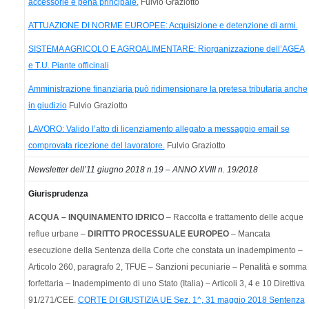
accessorie e pena principale.
Fulvio Graziotto
ATTUAZIONE DI NORME EUROPEE: Acquisizione e detenzione di armi.
SISTEMA AGRICOLO E AGROALIMENTARE: Riorganizzazione dell’AGEA
e T.U. Piante officinali
Amministrazione finanziaria può ridimensionare la pretesa tributaria anche
in giudizio
Fulvio Graziotto
LAVORO: Valido l’atto di licenziamento allegato a messaggio email se
comprovata ricezione del lavoratore.
Fulvio Graziotto
Newsletter dell’11 giugno 2018 n.19 – ANNO XVIII n. 19/2018
Giurisprudenza
ACQUA – INQUINAMENTO IDRICO
– Raccolta e trattamento delle acque
reflue urbane –
DIRITTO PROCESSUALE EUROPEO
– Mancata
esecuzione della Sentenza della Corte che constata un inadempimento –
Articolo 260, paragrafo 2, TFUE – Sanzioni pecuniarie – Penalità e somma
forfettaria – Inadempimento di uno Stato (Italia) – Articoli 3, 4 e 10 Direttiva
91/271/CEE.
CORTE DI GIUSTIZIA UE Sez. 1^, 31 maggio 2018 Sentenza