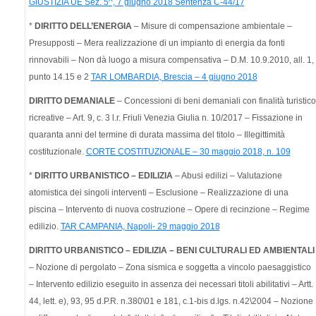
GIUSTIZIA UE Sez. 5^, 7 giugno 2018 Sentenza C-44/17
*
DIRITTO DELL’ENERGIA
– Misure di compensazione ambientale –
Presupposti – Mera realizzazione di un impianto di energia da fonti
rinnovabili – Non dà luogo a misura compensativa – D.M. 10.9.2010, all. 1,
punto 14.15 e 2
TAR LOMBARDIA, Brescia – 4 giugno 2018
DIRITTO DEMANIALE
– Concessioni di beni demaniali con finalità turistico
ricreative – Art. 9, c. 3 l.r. Friuli Venezia Giulia n. 10/2017 – Fissazione in
quaranta anni del termine di durata massima del titolo – Illegittimità
costituzionale.
CORTE COSTITUZIONALE – 30 maggio 2018, n. 109
*
DIRITTO URBANISTICO – EDILIZIA
– Abusi edilizi – Valutazione
atomistica dei singoli interventi – Esclusione – Realizzazione di una
piscina – Intervento di nuova costruzione – Opere di recinzione – Regime
edilizio.
TAR CAMPANIA, Napoli- 29 maggio 2018
DIRITTO URBANISTICO – EDILIZIA – BENI CULTURALI ED AMBIENTALI
– Nozione di pergolato – Zona sismica e soggetta a vincolo paesaggistico
– Intervento edilizio eseguito in assenza dei necessari titoli abilitativi – Artt.
44, lett. e), 93, 95 d.P.R. n.380\01 e 181, c.1-bis d.lgs. n.42\2004 – Nozione