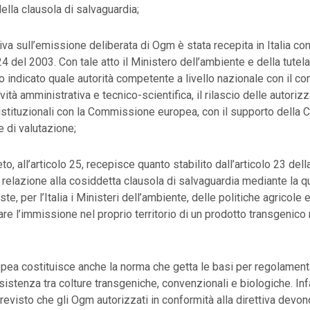
della clausola di salvaguardia;
iva sull’emissione deliberata di Ogm è stata recepita in Italia con
24 del 2003. Con tale atto il Ministero dell’ambiente e della tutela 
o indicato quale autorità competente a livello nazionale con il co
ività amministrativa e tecnico-scientifica, il rilascio delle autorizz
istituzionali con la Commissione europea, con il supporto dell
e di valutazione;
o, all’articolo 25, recepisce quanto stabilito dall’articolo 23 della
relazione alla cosiddetta clausola di salvaguardia mediante la qu
te, per l’Italia i Ministeri dell’ambiente, delle politiche agricole e
e l’immissione nel proprio territorio di un prodotto transgenico 
ropea costituisce anche la norma che getta le basi per regolament
istenza tra colture transgeniche, convenzionali e biologiche. Infa
previsto che gli Ogm autorizzati in conformità alla direttiva devo