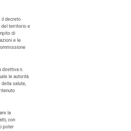
 il decreto
del territorio e
mpito di
azioni e le
a Commissione
 direttiva n.
ale le autorità
 della salute,
ritenuto
are la
tti, con
no poter