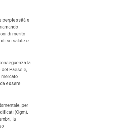
e perplessità e
ichiamando
ioni di merito
bili su salute e
a conseguenza la
o del Paese e,
ul mercato
 da essere
damentale, per
ificati (Ogm),
embri, la
rso