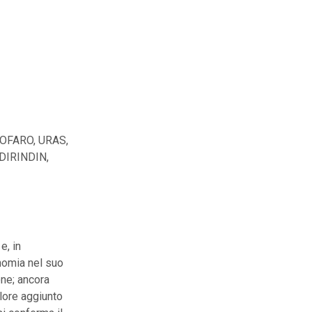
TOFARO, URAS,
DIRINDIN,
e, in
conomia nel suo
one; ancora
alore aggiunto