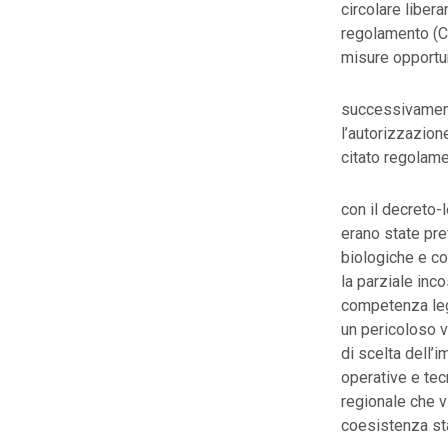
circolare libera
regolamento (CE
misure opportun
successivament
l’autorizzazion
citato regolam
con il decreto-
erano state pre
biologiche e co
la parziale inc
competenza legi
un pericoloso v
di scelta dell’i
operative e tec
regionale che vi
coesistenza sta