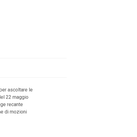
per ascoltare le
 del 22 maggio
gge recante
ne di mozioni