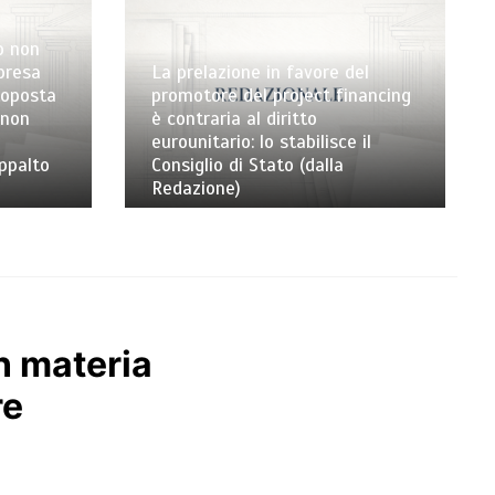
o non
mpresa
La prelazione in favore del
toposta
promotore del project financing
 non
è contraria al diritto
eurounitario: lo stabilisce il
appalto
Consiglio di Stato (dalla
Redazione)
n materia
re