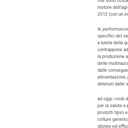
che sono costan
motore dell’agr
2012 (con un in
le
performance
specifici del se
a tutela della q
contrappone ad 
la produzione ag
delle multinazi
dalle conseguen
alimentazione, 
detenuti dalle 
ad oggi i nodi 
per la salute e 
prodotti tipici 
colture geneti
idonee ed effic