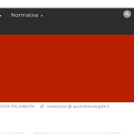
Normativa
. 0039 376 2482074
redazione @ quotidianolegale.it