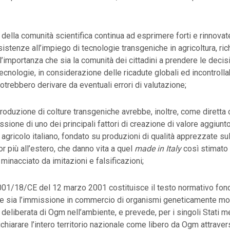
 della comunità scientifica continua ad esprimere forti e rinnovat
esistenze all’impiego di tecnologie transgeniche in agricoltura, r
ll’importanza che sia la comunità dei cittadini a prendere le decis
 tecnologie, in considerazione delle ricadute globali ed incontrolla
trebbero derivare da eventuali errori di valutazione;
troduzione di colture transgeniche avrebbe, inoltre, come dirett
sione di uno dei principali fattori di creazione di valore aggiunt
o agricolo italiano, fondato su produzioni di qualità apprezzate s
or più all’estero, che danno vita a quel
made in Italy
così stimato
inacciato da imitazioni e falsificazioni;
 2001/18/CE del 12 marzo 2001 costituisce il testo normativo fon
e sia l’immissione in commercio di organismi geneticamente mod
 deliberata di Ogm nell’ambiente, e prevede, per i singoli Stati m
ichiarare l’intero territorio nazionale come libero da Ogm attrave