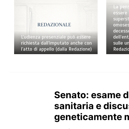
La pens
essere 
superst
omosess
decess
L’udienza presenziale può essere
dell’en
richiesta dall’imputato anche con
sulle un
l’atto di appello (dalla Redazione)
Redazi
Senato: esame de
sanitaria e discu
geneticamente m