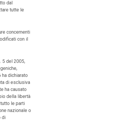
tto dal
are tutte le
re concernenti
ificati con il
. 5 del 2005,
sgeniche,
 ha dichiarato
uta di esclusiva
rte ha causato
io della libertà
utto le parti
ione nazionale o
 di