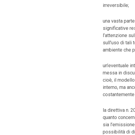
irreversibile;
una vasta parte
significative r
l’attenzione su
sull’uso di tali
ambiente che po
un’eventuale in
messa in discus
cioè, il modell
interno, ma anc
costantemente m
la direttiva n.
quanto concern
sia l’emissione
possibilità di d