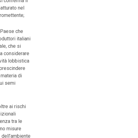
i conferma il
fatturato nel
promettente;
a Paese che
uttori italiani
ale, che si
 a considerare
ività lobbistica
a prescindere
 materia di
sui semi
tre ai rischi
izionali
tenza tra le
ono misure
o dell’ambiente