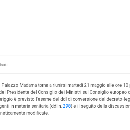
inuti
Palazzo Madama torna a riunirsi martedì 21 maggio alle ore 10 
el Presidente del Consiglio dei Ministri sul Consiglio europeo
riggio è previsto l’esame del ddl di conversione del decreto-le
enti in materia sanitaria (ddl n.
298
) e il seguito della discussio
eneticamente modificate.