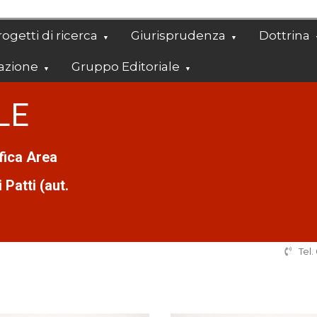
ogetti di ricerca
Giurisprudenza
Dottrina
azione
Gruppo Editoriale
LE
ifica Area
Patti (aut.
Tel