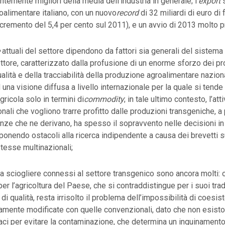
temente migliori della media dell’industria in generale; l’
export
s
oalimentare italiano, con un nuovo
record
di 32 miliardi di euro di 
cremento del 5,4 per cento sul 2011), e un avvio di 2013 molto 
attuali del settore dipendono da fattori sia generali del sistem
ttore, caratterizzato dalla profusione di un enorme sforzo dei prod
ualità e della tracciabilità della produzione agroalimentare nazion
una visione diffusa a livello internazionale per la quale si tende
ricola solo in termini di
commodity
; in tale ultimo contesto, l’att
onali che vogliono trarre profitto dalle produzioni transgeniche, 
ze che ne derivano, ha spesso il sopravvento nelle decisioni in
ponendo ostacoli alla ricerca indipendente a causa dei brevetti 
stesse multinazionali;
da sciogliere connessi al settore transgenico sono ancora molti: ol
per l’agricoltura del Paese, che si contraddistingue per i suoi trad
e di qualità, resta irrisolto il problema dell’impossibilità di coesis
camente modificate con quelle convenzionali, dato che non esist
aci per evitare la contaminazione, che determina un inquinament