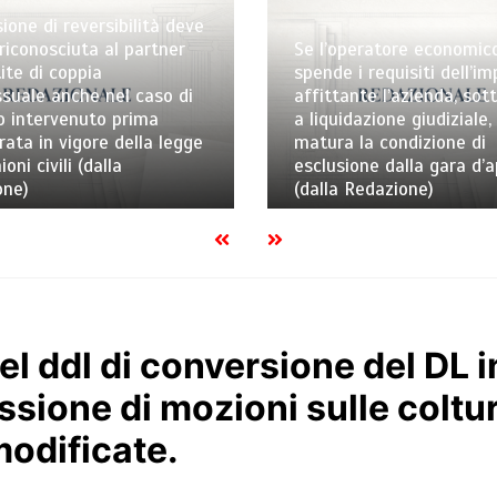
ione di reversibilità deve
riconosciuta al partner
Se l’operatore economic
ite di coppia
spende i requisiti dell’i
uale anche nel caso di
affittante l’azienda, sot
o intervenuto prima
a liquidazione giudiziale,
trata in vigore della legge
matura la condizione di
ioni civili (dalla
esclusione dalla gara d’
one)
(dalla Redazione)
l ddl di conversione del DL i
ssione di mozioni sulle coltu
odificate.