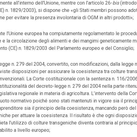
mente all’interno dell’Unione, mentre con l’articolo 26-
bis
(introdo
) n. 1829/2003), si dispone che «gli Stati membri possono adott
e per evitare la presenza involontaria di OGM in altri prodotti»;
e l’Unione europea ha compiutamente regolamentato le procedu
e e la circolazione degli alimenti e dei mangimi geneticamente mod
ento (CE) n. 1829/2003 del Parlamento europeo e del Consiglio;
legge n. 279 del 2004, convertito, con modificazioni, dalla legge n
viste disposizioni per assicurare la coesistenza tra colture tran
nvenzionali. La Corte costituzionale con la sentenza n. 116/2006
ostituzionalità del decreto-legge n. 279 del 2004 nella parte riten
slativa regionale in materia di agricoltura. L’intervento della Co
uoto normativo poiché sono stati mantenuti in vigore sia il princip
mprenditore sia il principio della coesistenza, mancando però del t
niche per attuare la coesistenza. Il risultato è che ogni disposiz
eta l’utilizzo di colture transgeniche diventa contraria al principio
bilito a livello europeo;