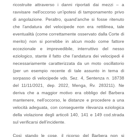
ricostruite attraverso i danni riportati dai mezzi – a
ravvisare nell’occorso un’ipotesi di tamponamento privo
di angolazione. Peraltro, quand’anche si fosse ritenuto
che l’andatura del velocipede non era rettilinea, tale
eventualità (come correttamente osservato dalla Corte di
merito) non si porrebbe in alcun modo come fattore
eccezionale e imprevedibile, interruttivo del nesso
eziologico, stante il fatto che l’andatura dei velocipedi é
necessariamente caratterizzata da un moto oscillatorio
(per un esempio recente di tale assunto in tema di
sorpasso di velocipede vds. Sez. 4, Sentenza n. 18738
del 11/11/2021, dep. 2022, Menga, Rv. 283211). Ne
deriva che a maggior motivo era obbligo del Barbera
mantenere, nell’occorso, le distanze e procedere a una
velocità adeguata, con conseguente rilevanza eziologica
della violazione degli articoli 140, 141 e 149 cod.strada
sul verificarsi dell’incidente.
Così stando le cose, il ricorso del Barbera non si