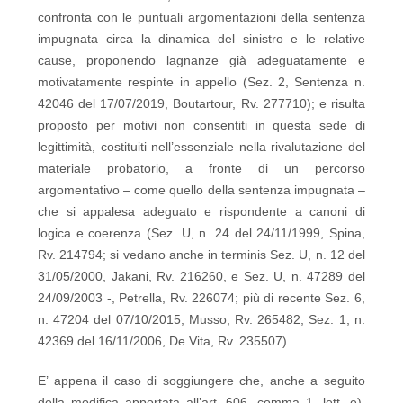
confronta con le puntuali argomentazioni della sentenza
impugnata circa la dinamica del sinistro e le relative
cause, proponendo lagnanze già adeguatamente e
motivatamente respinte in appello (Sez. 2, Sentenza n.
42046 del 17/07/2019, Boutartour, Rv. 277710); e risulta
proposto per motivi non consentiti in questa sede di
legittimità, costituiti nell’essenziale nella rivalutazione del
materiale probatorio, a fronte di un percorso
argomentativo – come quello della sentenza impugnata –
che si appalesa adeguato e rispondente a canoni di
logica e coerenza (Sez. U, n. 24 del 24/11/1999, Spina,
Rv. 214794; si vedano anche in terminis Sez. U, n. 12 del
31/05/2000, Jakani, Rv. 216260, e Sez. U, n. 47289 del
24/09/2003 -, Petrella, Rv. 226074; più di recente Sez. 6,
n. 47204 del 07/10/2015, Musso, Rv. 265482; Sez. 1, n.
42369 del 16/11/2006, De Vita, Rv. 235507).
E’ appena il caso di soggiungere che, anche a seguito
della modifica apportata all’art. 606, comma 1, lett. e),