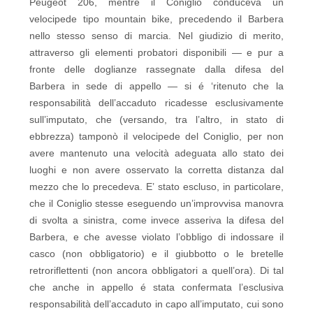
Peugeot 206, mentre il Coniglio conduceva un
velocipede tipo mountain bike, precedendo il Barbera
nello stesso senso di marcia. Nel giudizio di merito,
attraverso gli elementi probatori disponibili — e pur a
fronte delle doglianze rassegnate dalla difesa del
Barbera in sede di appello — si é ‘ritenuto che la
responsabilità dell’accaduto ricadesse esclusivamente
sull’imputato, che (versando, tra l’altro, in stato di
ebbrezza) tamponò il velocipede del Coniglio, per non
avere mantenuto una velocità adeguata allo stato dei
luoghi e non avere osservato la corretta distanza dal
mezzo che lo precedeva. E’ stato escluso, in particolare,
che il Coniglio stesse eseguendo un’improvvisa manovra
di svolta a sinistra, come invece asseriva la difesa del
Barbera, e che avesse violato l’obbligo di indossare il
casco (non obbligatorio) e il giubbotto o le bretelle
retroriflettenti (non ancora obbligatori a quell’ora). Di tal
che anche in appello é stata confermata l’esclusiva
responsabilità dell’accaduto in capo all’imputato, cui sono