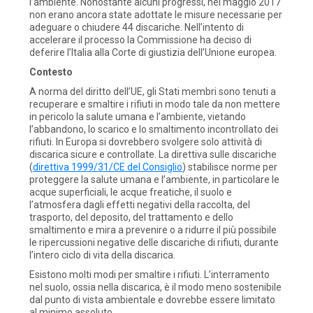
l’ambiente. Nonostante alcuni progressi, nel maggio 2017
non erano ancora state adottate le misure necessarie per
adeguare o chiudere 44 discariche. Nell’intento di
accelerare il processo la Commissione ha deciso di
deferire l’Italia alla Corte di giustizia dell’Unione europea.
Contesto
A norma del diritto dell’UE, gli Stati membri sono tenuti a
recuperare e smaltire i rifiuti in modo tale da non mettere
in pericolo la salute umana e l’ambiente, vietando
l’abbandono, lo scarico e lo smaltimento incontrollato dei
rifiuti. In Europa si dovrebbero svolgere solo attività di
discarica sicure e controllate. La direttiva sulle discariche
(
direttiva 1999/31/CE del Consiglio
) stabilisce norme per
proteggere la salute umana e l’ambiente, in particolare le
acque superficiali, le acque freatiche, il suolo e
l’atmosfera dagli effetti negativi della raccolta, del
trasporto, del deposito, del trattamento e dello
smaltimento e mira a prevenire o a ridurre il più possibile
le ripercussioni negative delle discariche di rifiuti, durante
l’intero ciclo di vita della discarica.
Esistono molti modi per smaltire i rifiuti. L’interramento
nel suolo, ossia nella discarica, è il modo meno sostenibile
dal punto di vista ambientale e dovrebbe essere limitato
al minimo assoluto.