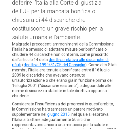
deferire l’Italia alla Corte di giustizia
dell’UE per la mancata bonifica o
chiusura di 44 discariche che
costituiscono un grave rischio per la
salute umana e l’ambiente.
Malgrado i precedenti ammonimenti della Commissione,
l’Italia ha omesso di adottare misure per bonificare o
chiudere 44 discariche non conformi, come prescritto
dall’articolo 14 della
direttiva relativa alle discariche di
rifiuti
(
direttiva 1999/31/CE del Consiglio
). Come altri Stati
membri, l’Italia era tenuta a bonificare entro il 16 luglio
2009 le discariche che avevano ottenuto
un’autorizzazione o che erano già in funzione prima del
16 luglio 2001 (“discariche esistenti”), adeguandole alle
norme di sicurezza stabilite in tale direttiva oppure a
chiuderle.
Considerata l’insufficienza dei progressi in quest’ambito,
la Commissione ha trasmesso un parere motivato
supplementare nel
giugno 2015
, nel quale si esortava
l’Italia a trattare adeguatamente 50 siti che
rappresentavano ancora una minaccia per la salute e