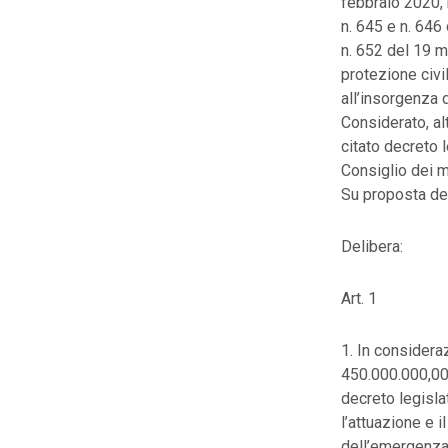
febbraio 2020, 
n. 645 e n. 646
n. 652 del 19 m
protezione civi
all’insorgenza d
Considerato, alt
citato decreto 
Consiglio dei mi
Su proposta del
Delibera:
Art. 1
1. In considera
450.000.000,00,
decreto legisla
l’attuazione e 
dell’emergenza 