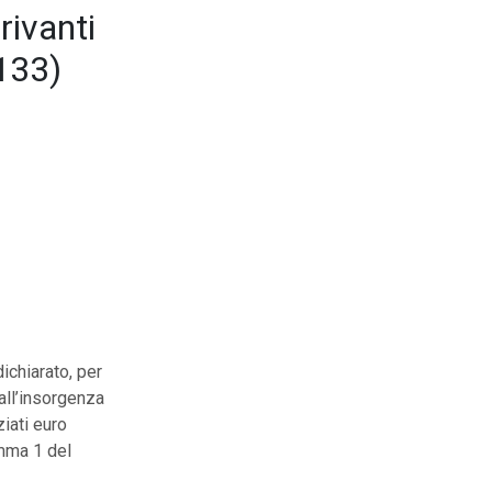
rivanti
2133)
ichiarato, per
all’insorgenza
ziati euro
omma 1 del