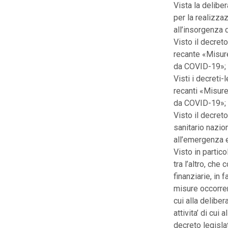
Vista la delibe
per la realizza
all’insorgenza d
Visto il decret
recante «Misur
da COVID-19»;
Visti i decreti
recanti «Misur
da COVID-19»;
Visto il decret
sanitario nazio
all’emergenza 
Visto in partic
tra l’altro, ch
finanziarie, in
misure occorre
cui alla deliber
attivita’ di cui
decreto legisla