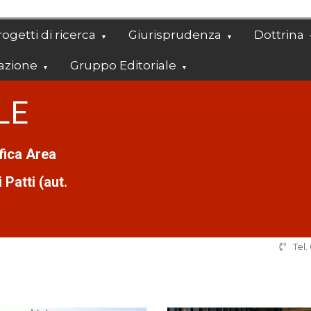
ogetti di ricerca
Giurisprudenza
Dottrina
azione
Gruppo Editoriale
LE
ifica Area
Patti (aut.
Tel