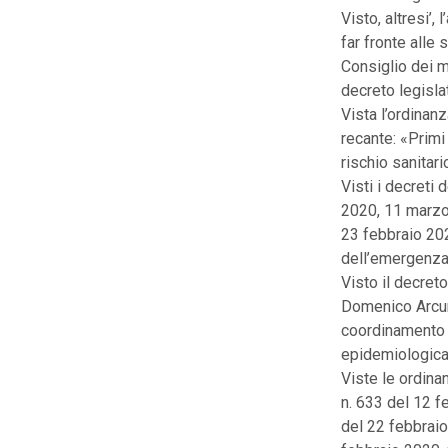
Visto, altresi’,
far fronte alle
Consiglio dei mi
decreto legislat
Vista l’ordinan
recante: «Primi 
rischio sanitari
Visti i decreti
2020, 11 marzo
23 febbraio 202
dell’emergenza
Visto il decret
Domenico Arcuri
coordinamento 
epidemiologica 
Viste le ordina
n. 633 del 12 f
del 22 febbraio