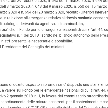
n. 642 del 29 febbraio 2020, n. 643 del 1° marzo 2020, n. 644 de
 dell’8 marzo 2020, n. 648 del 9 marzo 2020, n. 650 del 15 marzo
arzo 2020 e n. 654 del 20 marzo 2020, recanti: «Ulteriori intervent
le in relazione all’emergenza relativa al rischio sanitario connes
i patologie derivanti da agenti virali trasmissibili»;
resi’, che il Fondo per le emergenze nazionali di cui all’art. 44,
legislativo n. 1 del 2018, iscritto nel bilancio autonomo della Pre
nistri, presenta le necessarie disponibilita’;
 Presidente del Consiglio dei ministri;
zione di quanto esposto in premessa, e’ disposto uno stanziame
 a valere sul Fondo per le emergenze nazionali di cui all’art. 44
tivo 2 gennaio 2018, n. 1, in favore del commissario straordinario
il coordinamento delle misure occorrenti per il contenimento e co
epidemiologica COVID-19 di cui alla delibera del Consiglio dei m