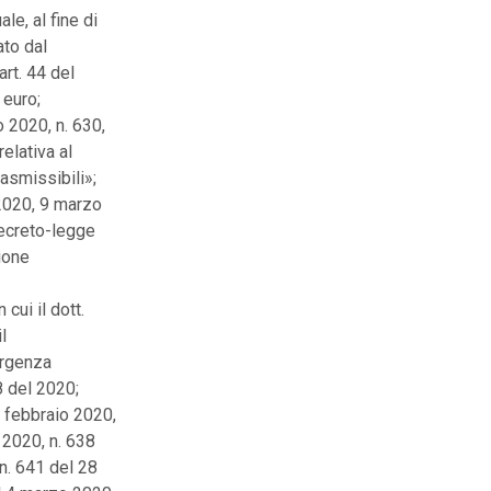
le, al fine di
ato dal
art. 44 del
 euro;
o 2020, n. 630,
elativa al
rasmissibili»;
 2020, 9 marzo
ecreto-legge
ione
cui il dott.
l
ergenza
8 del 2020;
6 febbraio 2020,
 2020, n. 638
n. 641 del 28