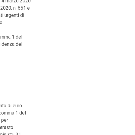
l 4 marzo 2020,
 2020, n. 651 e
i urgenti di
so
 comma 1 del
sidenza del
nto di euro
, comma 1 del
 per
ntrasto
inistri 31