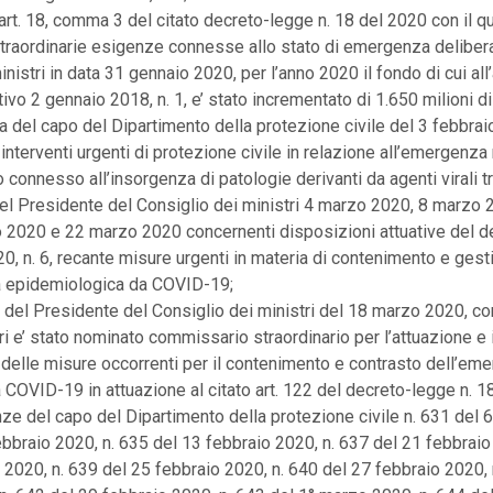
 l’art. 18, comma 3 del citato decreto-legge n. 18 del 2020 con il qua
 straordinarie esigenze connesse allo stato di emergenza deliber
nistri in data 31 gennaio 2020, per l’anno 2020 il fondo di cui all’
ivo 2 gennaio 2018, n. 1, e’ stato incrementato di 1.650 milioni di
za del capo del Dipartimento della protezione civile del 3 febbrai
interventi urgenti di protezione civile in relazione all’emergenza r
o connesso all’insorgenza di patologie derivanti da agenti virali t
 del Presidente del Consiglio dei ministri 4 marzo 2020, 8 marzo
 2020 e 22 marzo 2020 concernenti disposizioni attuative del d
0, n. 6, recante misure urgenti in materia di contenimento e gest
 epidemiologica da COVID-19;
o del Presidente del Consiglio dei ministri del 18 marzo 2020, con 
 e’ stato nominato commissario straordinario per l’attuazione e i
delle misure occorrenti per il contenimento e contrasto dell’em
COVID-19 in attuazione al citato art. 122 del decreto-legge n. 1
nze del capo del Dipartimento della protezione civile n. 631 del 
ebbraio 2020, n. 635 del 13 febbraio 2020, n. 637 del 21 febbraio
 2020, n. 639 del 25 febbraio 2020, n. 640 del 27 febbraio 2020, 