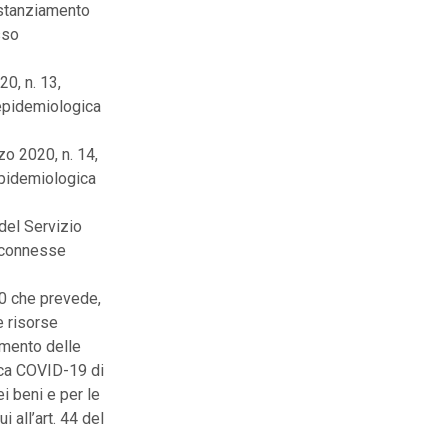
 stanziamento
sso
0, n. 13,
epidemiologica
zo 2020, n. 14,
epidemiologica
del Servizio
e connesse
20 che prevede,
e risorse
amento delle
ica COVID-19 di
i beni e per le
 all’art. 44 del