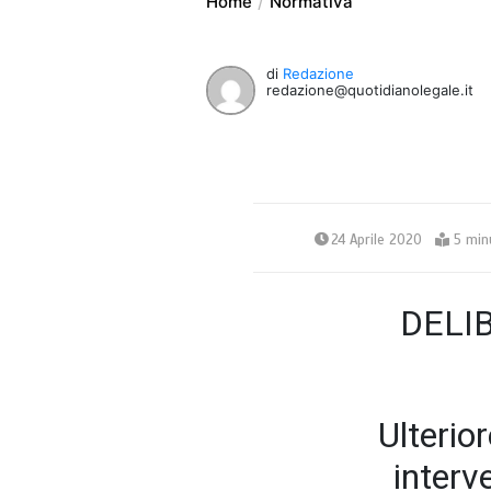
Home
Normativa
di
Redazione
redazione@quotidianolegale.it
24 Aprile 2020
5 min
DELIB
Ulterio
interv