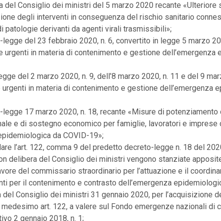
ra del Consiglio dei ministri del 5 marzo 2020 recante «Ulteriore
zione degli interventi in conseguenza del rischio sanitario conne
i patologie derivanti da agenti virali trasmissibili»;
o-legge del 23 febbraio 2020, n. 6, convertito in legge 5 marzo 202
e urgenti in materia di contenimento e gestione dell’emergenza 
-legge del 2 marzo 2020, n. 9, dell’8 marzo 2020, n. 11 e del 9 mar
e urgenti in materia di contenimento e gestione dell’emergenza 
o-legge 17 marzo 2020, n. 18, recante «Misure di potenziamento 
nale e di sostegno economico per famiglie, lavoratori e impres
epidemiologica da COVID-19»;
olare l’art. 122, comma 9 del predetto decreto-legge n. 18 del 20
e con delibera del Consiglio dei ministri vengono stanziate apposit
 favore del commissario straordinario per l’attuazione e il coordin
nti per il contenimento e contrasto dell’emergenza epidemiolog
a del Consiglio dei ministri 31 gennaio 2020, per l’acquisizione de
 al medesimo art. 122, a valere sul Fondo emergenze nazionali di cui
tivo 2 gennaio 2018, n. 1;