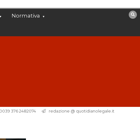
Normativa
. 0039 376 2482074
redazione @ quotidianolegale.it