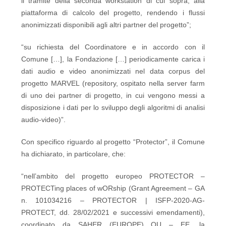
il tramite della seconda workstation di cui sopra, alla
piattaforma di calcolo del progetto, rendendo i flussi
anonimizzati disponibili agli altri partner del progetto”;
“su richiesta del Coordinatore e in accordo con il
Comune […], la Fondazione […] periodicamente carica i
dati audio e video anonimizzati nel data corpus del
progetto MARVEL (repository, ospitato nella server farm
di uno dei partner di progetto, in cui vengono messi a
disposizione i dati per lo sviluppo degli algoritmi di analisi
audio-video)”.
Con specifico riguardo al progetto “Protector”, il Comune
ha dichiarato, in particolare, che:
“nell’ambito del progetto europeo PROTECTOR –
PROTECTing places of wORship (Grant Agreement – GA
n. 101034216 – PROTECTOR | ISFP-2020-AG-
PROTECT, dd. 28/02/2021 e successivi emendamenti),
coordinato da SAHER (EUROPE) OU – EE, la