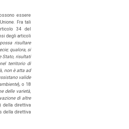
i possono essere
nione. Fra tali
articolo 34 del
i degli articoli
possa risultare
ecie; qualora, si
 Stato, risultati
l territorio di
à, non è atta ad
ussistano valide
’ambiente
), o 18
e delle varietà,
vazione di altre
) della direttiva
s della direttiva