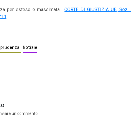
nza per esteso e massimata:
CORTE DI GIUSTIZIA UE, Sez.
/11
isprudenza
Notizie
to
inviare un commento.