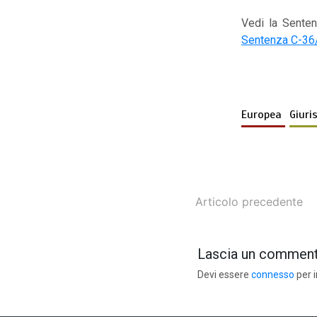
Vedi la Sente
Sentenza C-36
Europea
Giur
Articolo precedente
Lascia un commen
Devi essere
connesso
per 