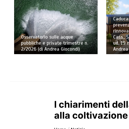
Caducaz
prevenz
rinnova
Osservatorio sulle acque
Cass., S
pubbliche e private trimestre n.
ud. 19 
2/2026 (di Andrea Giocondi)
Andrea
I chiarimenti del
alla coltivazion