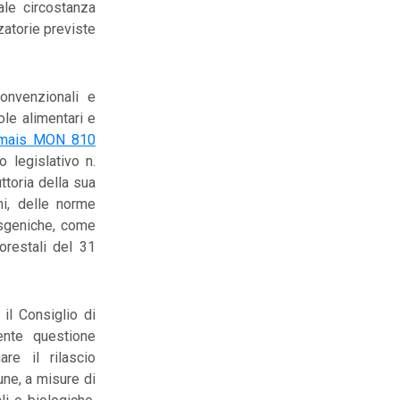
ale circostanza
zatorie previste
convenzionali e
ole alimentari e
i mais MON 810
o legislativo n.
ttoria della sua
ni, delle norme
nsgeniche, come
forestali del 31
il Consiglio di
nte questione
re il rilascio
une, a misure di