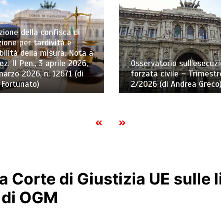
ione della confisca di
ione per tardività e
bilità della misura. Nota a
ez. II Pen., 3 aprile 2026,
Osservatorio sull’esecuz
marzo 2026, n. 12671 (di
forzata civile – Trimestr
 Fortunato)
2/2026 (di Andrea Greco
la Corte di Giustizia UE sulle 
e di OGM