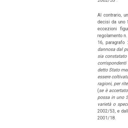
2002/53
”.
Al contrario, u
decisi da uno 
eccezioni figu
regolamento n.
16, paragrafo 
dannosa dal punt
sia constatato c
corrispondenti
detto Stato mem
essere coltivat
ragioni, per ri
(
se è accertato
possa in uno St
varietà o spec
2002/53, e dall’
2001/18.