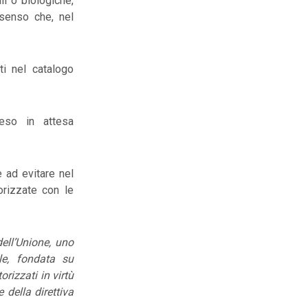
i o biologiche,
 senso che, nel
ti nel catalogo
eso in attesa
e ad evitare nel
orizzate con le
dell’Unione, uno
le, fondata su
rizzati in virtù
della direttiva