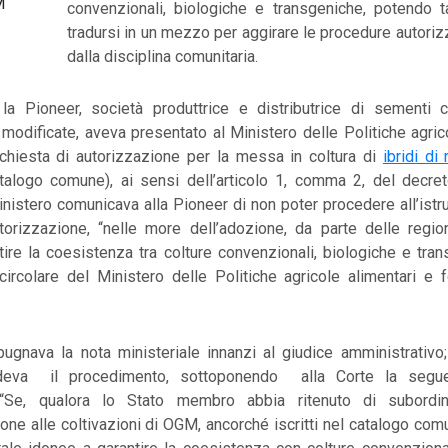
M
convenzionali, biologiche e transgeniche, potendo t
tradursi in un mezzo per aggirare le procedure autoriz
dalla disciplina comunitaria.
: la Pioneer, società produttrice e distributrice di sementi 
odificate, aveva presentato al Ministero delle Politiche agric
richiesta di autorizzazione per la messa in coltura di
ibridi d
atalogo comune), ai sensi dell’articolo 1, comma 2, del decret
nistero comunicava alla Pioneer di non poter procedere all’istru
utorizzazione, “nelle more dell’adozione, da parte delle regio
tire la coesistenza tra colture convenzionali, biologiche e tra
circolare del Ministero delle Politiche agricole alimentari e 
ugnava la nota ministeriale innanzi al giudice amministrativo; 
deva il procedimento, sottoponendo alla Corte la segue
: “Se, qualora lo Stato membro abbia ritenuto di subordina
ione alle coltivazioni di OGM, ancorché iscritti nel catalogo com