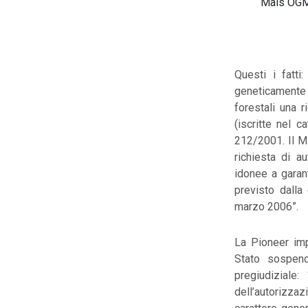
Mais OG
Questi i fatti
geneticamente m
forestali una 
(iscritte nel c
212/2001. Il Mi
richiesta di a
idonee a garan
previsto dalla 
marzo 2006”.
La Pioneer imp
Stato sospen
pregiudiziale
dell’autorizzaz