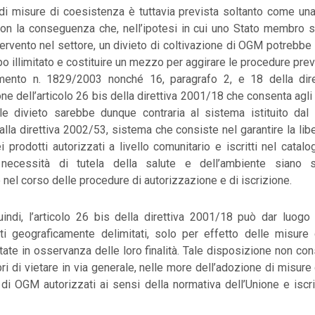
di misure di coesistenza è tuttavia prevista soltanto come una
con la conseguenza che, nell’ipotesi in cui uno Stato membro 
tervento nel settore, un divieto di coltivazione di OGM potrebbe 
o illimitato e costituire un mezzo per aggirare le procedure previs
mento n. 1829/2003 nonché 16, paragrafo 2, e 18 della dire
one dell’articolo 26 bis della direttiva 2001/18 che consenta agli
e divieto sarebbe dunque contraria al sistema istituito dal
la direttiva 2002/53, sistema che consiste nel garantire la li
i prodotti autorizzati a livello comunitario e iscritti nel cata
necessità di tutela della salute e dell’ambiente siano 
nel corso delle procedure di autorizzazione e di iscrizione.
quindi, l’articolo 26 bis della direttiva 2001/18 può dar luogo 
eti geograficamente delimitati, solo per effetto delle misure
ate in osservanza delle loro finalità. Tale disposizione non con
ri di vietare in via generale, nelle more dell’adozione di misure
 di OGM autorizzati ai sensi della normativa dell’Unione e iscri