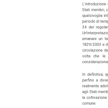
L’introduzione 
Stati membri, 
qualsivoglia in
periodo di temp
34 del regola
Un’interpretazi
emanare un tal
1829/2003 e dal
circolazione de
volta che le 
considerazione 
In definitiva, 
perfino a divi
realmente adott
agli Stati memb
la coltivazione
comune.