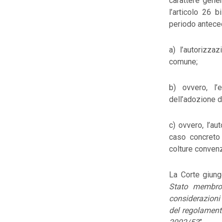
carattere gene
l’articolo 26 
periodo anteced
a) l’autorizza
comune;
b) ovvero, l
dell’adozione d
c) ovvero, l’au
caso concreto 
colture convenz
La Corte giung
Stato membro 
considerazioni 
del regolament