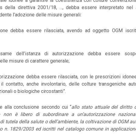
rale idonee a garantire la coesistenza con colture convenzional
bis della direttiva 2001/18, …, debba essere interpretato nel
ente l’adozione delle misure generali:
zione debba essere rilasciata, avendo ad oggetto OGM iscrit
’esame dell’istanza di autorizzazione debba essere sosp
elle misure di carattere generale;
torizzazione debba essere rilasciata, con le prescrizioni idone
il contatto, anche involontario, delle colture transgeniche aut
ionali o biologiche circostanti”.
e alla conclusione secondo cui “
allo stato attuale del diritto 
non è libero di subordinare a un’autorizzazione naziona
di tutela della salute o dell’ambiente, la coltivazione di OGM auto
o n. 1829/2003 ed iscritti nel catalogo comune in applicazione 