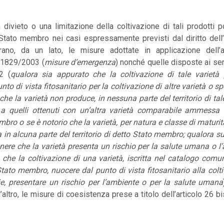
n divieto o una limitazione della coltivazione di tali prodott
Stato membro nei casi espressamente previsti dal diritto dell’U
rano, da un lato, le misure adottate in applicazione dell’
 1829/2003 (
misure d’emergenza
) nonché quelle disposte ai sens
2 (
qualora sia appurato che la coltivazione di tale varietà 
o di vista fitosanitario per la coltivazione di altre varietà o sp
he la varietà non produce, in nessuna parte del territorio di tale
 a quelli ottenuti con un’altra varietà comparabile ammessa ne
bro o se è notorio che la varietà, per natura e classe di maturit
a in alcuna parte del territorio di detto Stato membro; qualora s
tenere che la varietà presenta un rischio per la salute umana o l
 che la coltivazione di una varietà, iscritta nel catalogo comun
ato membro, nuocere dal punto di vista fitosanitario alla colti
ie, presentare un rischio per l’ambiente o per la salute umana
altro, le misure di coesistenza prese a titolo dell’articolo 26 bi