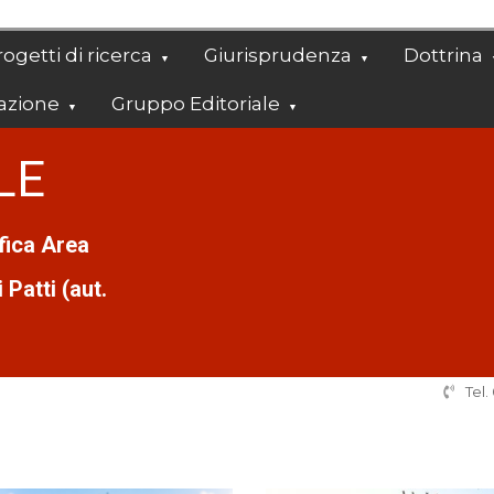
ogetti di ricerca
Giurisprudenza
Dottrina
azione
Gruppo Editoriale
LE
ifica Area
Patti (aut.
Tel